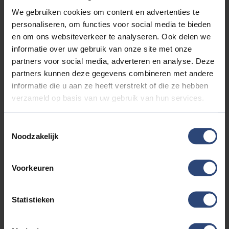
We gebruiken cookies om content en advertenties te
1.5 DM-I FWD BOOST 218 PK | BRUIN INT. | 6JR GARANTIE |
MY26 | 2026
personaliseren, om functies voor social media te bieden
€33.880'
€266 p.mnd
24km
en om ons websiteverkeer te analyseren. Ook delen we
informatie over uw gebruik van onze site met onze
partners voor social media, adverteren en analyse. Deze
partners kunnen deze gegevens combineren met andere
informatie die u aan ze heeft verstrekt of die ze hebben
verzameld op basis van uw gebruik van hun services.
BEKIJK DEZE AUTO
Toestemmingsselectie
Noodzakelijk
Voorkeuren
Statistieken