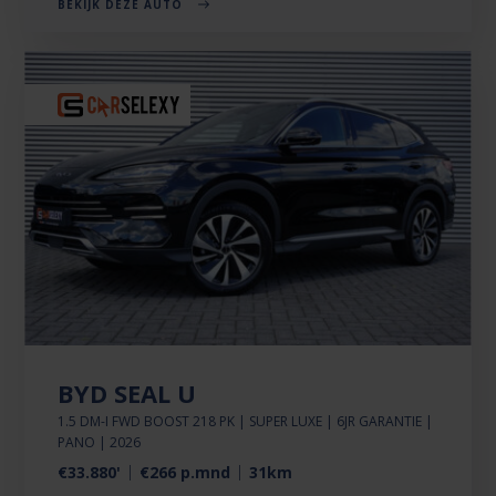
BEKIJK DEZE AUTO
BYD SEAL U
1.5 DM-I FWD BOOST 218 PK | SUPER LUXE | 6JR GARANTIE |
PANO | 2026
€33.880'
€266 p.mnd
31km