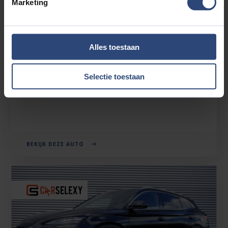
Marketing
BYD SEAL U
Alles toestaan
1.5 TURBO DM-I AWD DESIGN 323 PK | 1.300 TREKGEWICHT
| NIEUW! | 2026
Selectie toestaan
€39.880'
€313 p.mnd
344km
BEKIJK DEZE AUTO