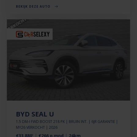
BEKIJK DEZE AUTO
BYD SEAL U
1.5 DM-I FWD BOOST 218 PK | BRUIN INT. | 6JR GARANTIE |
MY26 VERKOCHT | 2026
€33.880'
€266 p.mnd
24km