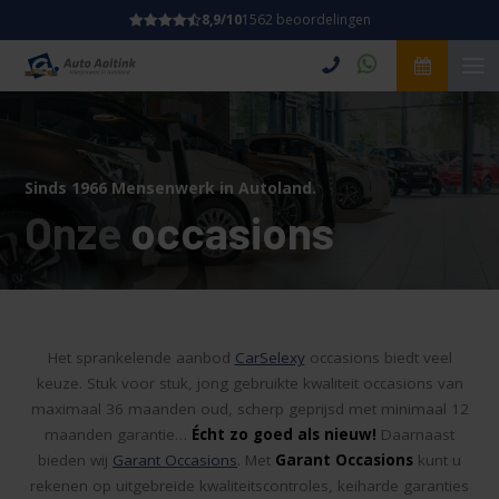
8,9/10
1562 beoordelingen
Sinds 1966 Mensenwerk in Autoland.
Onze
occasions
Het sprankelende aanbod
CarSelexy
occasions biedt veel
keuze. Stuk voor stuk, jong gebruikte kwaliteit occasions van
maximaal 36 maanden oud, scherp geprijsd met minimaal 12
maanden garantie…
Écht zo goed als nieuw!
Daarnaast
bieden wij
Garant Occasions
. Met
Garant Occasions
kunt u
rekenen op uitgebreide kwaliteitscontroles, keiharde garanties