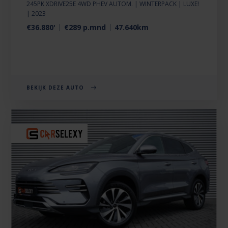
245PK XDRIVE25E 4WD PHEV AUTOM. | WINTERPACK | LUXE!
| 2023
€36.880'
€289 p.mnd
47.640km
BEKIJK DEZE AUTO