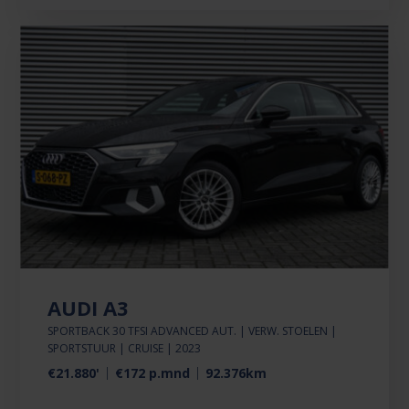
AUDI A3
SPORTBACK 30 TFSI ADVANCED AUT. | VERW. STOELEN |
SPORTSTUUR | CRUISE | 2023
€21.880'
€172 p.mnd
92.376km