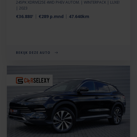
245PK XDRIVE25E 4WD PHEV AUTOM. | WINTERPACK | LUXE!
| 2023
€36.880'
€289 p.mnd
47.640km
BEKIJK DEZE AUTO