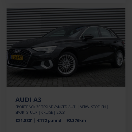
AUDI A3
SPORTBACK 30 TFSI ADVANCED AUT. | VERW. STOELEN |
SPORTSTUUR | CRUISE | 2023
€21.880'
€172 p.mnd
92.376km