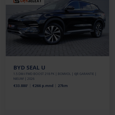
BYD SEAL U
1.5 DM-I FWD BOOST 218 PK | BOMVOL | 6JR GARANTIE |
NIEUW! | 2026
€33.880'
€266 p.mnd
27km