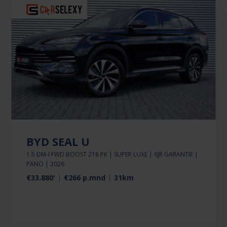
BYD SEAL U
1.5 DM-I FWD BOOST 218 PK | SUPER LUXE | 6JR GARANTIE |
PANO | 2026
€33.880'
€266 p.mnd
31km