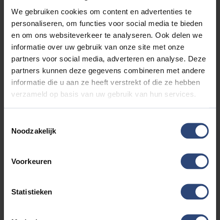
We gebruiken cookies om content en advertenties te
1.5 DM-I FWD BOOST 218 PK | SUPER LUXE | NIEUW!! | 2026
personaliseren, om functies voor social media te bieden
€33.880'
€266 p.mnd
30km
en om ons websiteverkeer te analyseren. Ook delen we
informatie over uw gebruik van onze site met onze
partners voor social media, adverteren en analyse. Deze
partners kunnen deze gegevens combineren met andere
informatie die u aan ze heeft verstrekt of die ze hebben
verzameld op basis van uw gebruik van hun services.
BEKIJK DEZE AUTO
Toestemmingsselectie
Noodzakelijk
Voorkeuren
Statistieken