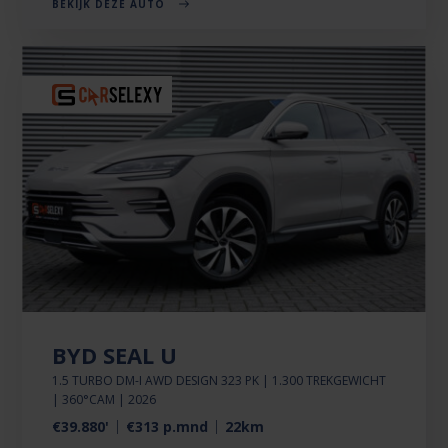
BEKIJK DEZE AUTO
BYD SEAL U
1.5 TURBO DM-I AWD DESIGN 323 PK | 1.300 TREKGEWICHT
| 360°CAM | 2026
€39.880'
€313 p.mnd
22km