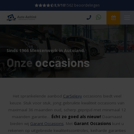
8,9/10
1562 beoordelingen
Sinds 1966 Mensenwerk in Autoland.
Onze
occasions
Het sprankelende aanbod
CarSelexy
occasions biedt veel
keuze. Stuk voor stuk, jong gebruikte kwaliteit occasions van
maximaal 36 maanden oud, scherp geprijsd met minimaal 12
maanden garantie…
Écht zo goed als nieuw!
Daarnaast
bieden wij
Garant Occasions
. Met
Garant Occasions
kunt u
rekenen op uitgebreide kwaliteitscontroles, keiharde garanties