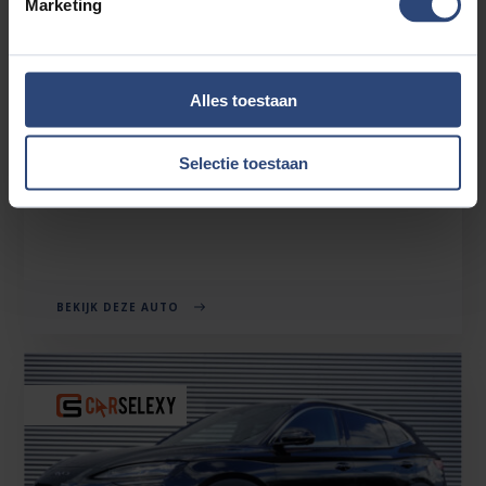
Marketing
BYD SEAL U
Alles toestaan
1.5 TURBO DM-I AWD DESIGN 323 PK | 1.300 TREKGEWICHT
| BOMVOL | 2026
Selectie toestaan
€39.880'
€313 p.mnd
28km
BEKIJK DEZE AUTO