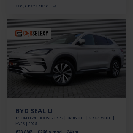
BEKIJK DEZE AUTO
BYD SEAL U
1.5 DM-I FWD BOOST 218 PK | BRUIN INT. | 6JR GARANTIE |
MY26 | 2026
€33.880'
€266 p.mnd
24km