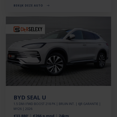
BEKIJK DEZE AUTO
BYD SEAL U
1.5 DM-I FWD BOOST 218 PK | BRUIN INT. | 6JR GARANTIE |
MY26 | 2026
€33.880'
€266 p.mnd
24km