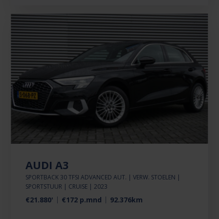
AUDI A3
SPORTBACK 30 TFSI ADVANCED AUT. | VERW. STOELEN |
SPORTSTUUR | CRUISE | 2023
€21.880'
€172 p.mnd
92.376km