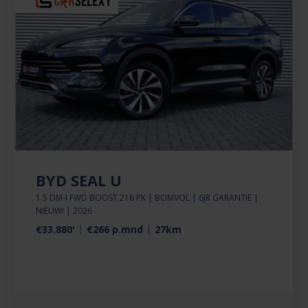
BYD SEAL U
1.5 DM-I FWD BOOST 218 PK | BOMVOL | 6JR GARANTIE |
NIEUW! | 2026
€33.880'
€266 p.mnd
27km