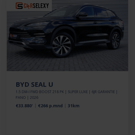
BYD SEAL U
1.5 DM-I FWD BOOST 218 PK | SUPER LUXE | 6JR GARANTIE |
PANO | 2026
€33.880'
€266 p.mnd
31km