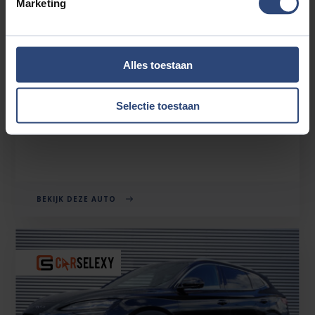
Marketing
BYD SEAL U
Alles toestaan
1.5 TURBO DM-I AWD DESIGN 323 PK | 1.300 TREKGEWICHT
| BOMVOL | 2026
Selectie toestaan
€39.880'
€313 p.mnd
28km
BEKIJK DEZE AUTO