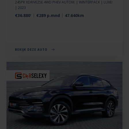
245PK XDRIVE25E 4WD PHEV AUTOM. | WINTERPACK | LUXE!
| 2023
€36.880'
€289 p.mnd
47.640km
BEKIJK DEZE AUTO