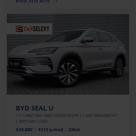
BEKIJK DEZE AUTO
BYD SEAL U
1.5 TURBO DM-I AWD DESIGN 323 PK | 1.300 TREKGEWICHT
| 360°CAM | 2026
€39.880'
€313 p.mnd
22km