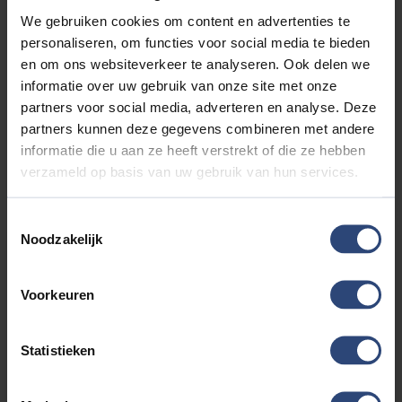
We gebruiken cookies om content en advertenties te
1.5 DM-I FWD BOOST 218 PK | SUPER LUXE | NIEUW!! | 2026
personaliseren, om functies voor social media te bieden
€33.880'
€266 p.mnd
30km
en om ons websiteverkeer te analyseren. Ook delen we
informatie over uw gebruik van onze site met onze
partners voor social media, adverteren en analyse. Deze
partners kunnen deze gegevens combineren met andere
informatie die u aan ze heeft verstrekt of die ze hebben
verzameld op basis van uw gebruik van hun services.
BEKIJK DEZE AUTO
Toestemmingsselectie
Noodzakelijk
Voorkeuren
Statistieken