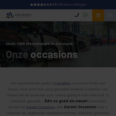
8,9/10
1562 beoordelingen
Sinds 1966 Mensenwerk in Autoland.
Onze
occasions
Het sprankelende aanbod
CarSelexy
occasions biedt veel
keuze. Stuk voor stuk, jong gebruikte kwaliteit occasions van
maximaal 36 maanden oud, scherp geprijsd met minimaal 12
maanden garantie…
Écht zo goed als nieuw!
Daarnaast
bieden wij
Garant Occasions
. Met
Garant Occasions
kunt u
rekenen op uitgebreide kwaliteitscontroles, keiharde garanties