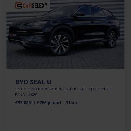
BYD SEAL U
1.5 DM-I FWD BOOST 218 PK | SUPER LUXE | 6JR GARANTIE |
PANO | 2026
€33.880'
€266 p.mnd
31km