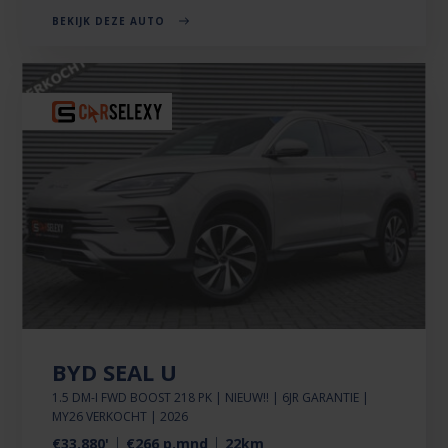
BEKIJK DEZE AUTO
BYD SEAL U
1.5 DM-I FWD BOOST 218 PK | NIEUW!! | 6JR GARANTIE |
MY26 VERKOCHT | 2026
€33.880'
€266 p.mnd
22km