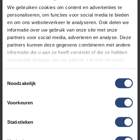
We gebruiken cookies om content en advertenties te
1.5 DM-I FWD BOOST 218 PK | BOMVOL | 6JR GARANTIE |
NIEUW! | 2026
personaliseren, om functies voor social media te bieden
€33.880'
€266 p.mnd
27km
en om ons websiteverkeer te analyseren. Ook delen we
informatie over uw gebruik van onze site met onze
partners voor social media, adverteren en analyse. Deze
partners kunnen deze gegevens combineren met andere
informatie die u aan ze heeft verstrekt of die ze hebben
verzameld op basis van uw gebruik van hun services.
BEKIJK DEZE AUTO
Toestemmingsselectie
Noodzakelijk
Voorkeuren
Statistieken