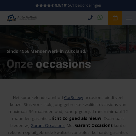
8,9/10
1561 beoordelingen
Sinds 1966 Mensenwerk in Autoland.
Onze
occasions
Het sprankelende aanbod
CarSelexy
occasions biedt veel
keuze. Stuk voor stuk, jong gebruikte kwaliteit occasions van
maximaal 36 maanden oud, scherp geprijsd met minimaal 12
maanden garantie…
Écht zo goed als nieuw!
Daarnaast
bieden wij
Garant Occasions
. Met
Garant Occasions
kunt u
rekenen op uitgebreide kwaliteitscontroles, keiharde garanties