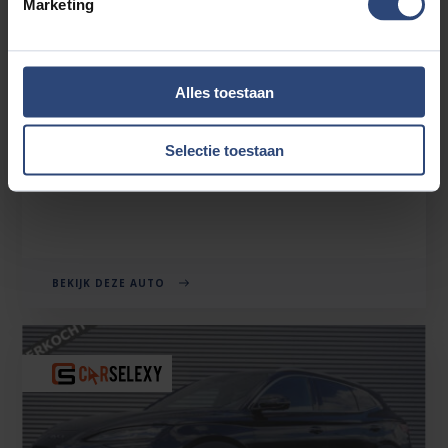
Marketing
BYD SEAL U
Alles toestaan
1.5 TURBO DM-I AWD DESIGN 323 PK | 1.300 TREKGEWICHT
| 360°CAM | 2026
Selectie toestaan
€39.880'
€313 p.mnd
22km
BEKIJK DEZE AUTO