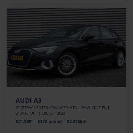
AUDI A3
SPORTBACK 30 TFSI ADVANCED AUT. | VERW. STOELEN |
SPORTSTUUR | CRUISE | 2023
€21.880'
€172 p.mnd
92.376km