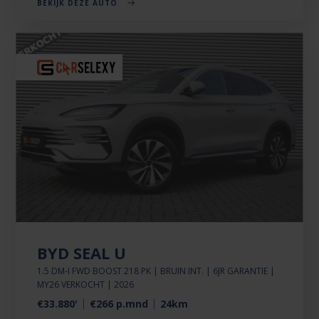
BEKIJK DEZE AUTO
BYD SEAL U
1.5 DM-I FWD BOOST 218 PK | BRUIN INT. | 6JR GARANTIE |
MY26 VERKOCHT | 2026
€33.880'
€266 p.mnd
24km