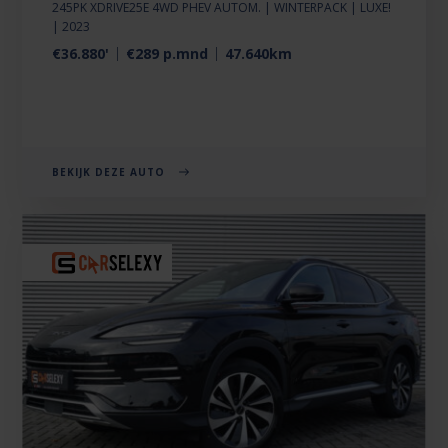
245PK XDRIVE25E 4WD PHEV AUTOM. | WINTERPACK | LUXE!
| 2023
€36.880'
€289 p.mnd
47.640km
BEKIJK DEZE AUTO