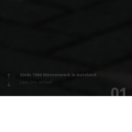
Sinds 1966 Mensenwerk in Autoland.
Lees ons verhaal
0
1
Wij zijn uw mobiliteitspartner waar de mens
voorop staat!