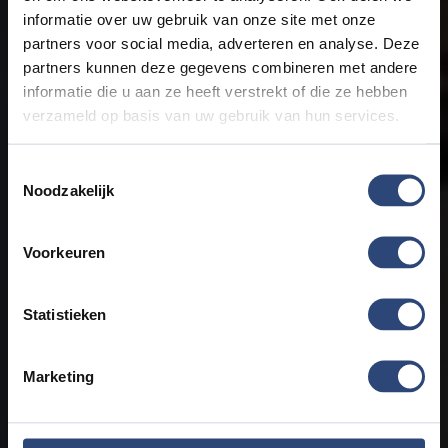
informatie over uw gebruik van onze site met onze
partners voor social media, adverteren en analyse. Deze
partners kunnen deze gegevens combineren met andere
informatie die u aan ze heeft verstrekt of die ze hebben
verzameld op basis van uw gebruik van hun services.
Eén ding willen we hier graag vast benadrukken: in ons bedrijf
Toestemmingsselectie
Noodzakelijk
staan niet de auto's en de techniek voorop, maar de mensen. Ons
bedrijf draait om u en uw mobiliteit!
Voorkeuren
ONZE OCCASIONS
Statistieken
Marketing