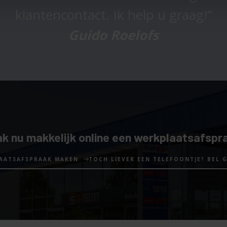
klantencontact. Ik help u graag!
Guido Roelofs
k nu makkelijk online een werkplaatsafspr
AATSAFSPRAAK MAKEN
TOCH LIEVER EEN TELEFOONTJE? BEL 