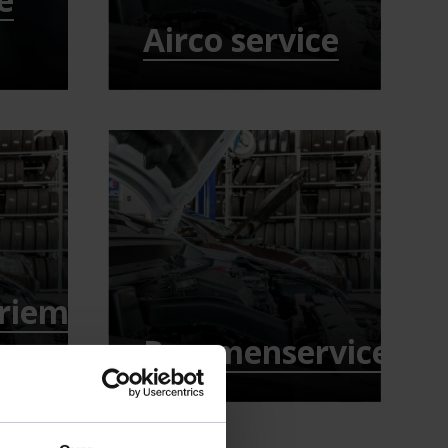
Airco service
eriem
Remmenservice