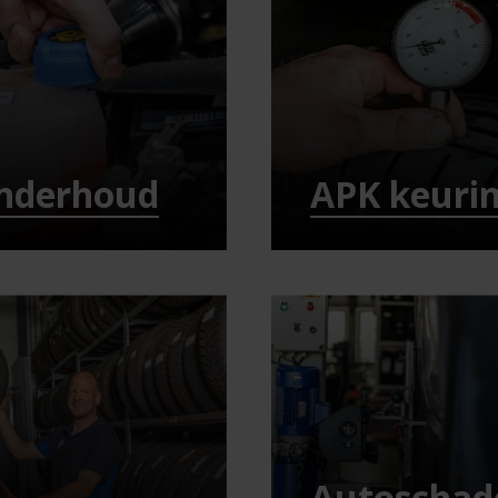
nderhoud
APK keuri
Autoschad