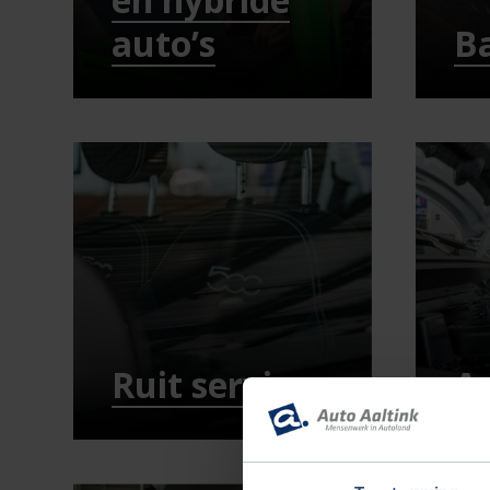
auto’s
B
Ruit service
A