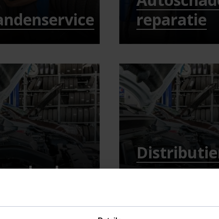
andenservice
reparatie
Distributi
ccucheck
vervangen