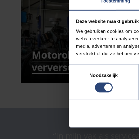
Toestemming
Deze website maakt gebruik
We gebruiken cookies om cont
websiteverkeer te analyseren
media, adverteren en analys
Motorolie
verstrekt of die ze hebben v
verversen
Toestemmingsselectie
Noodzakelijk
In mijn vak als servic