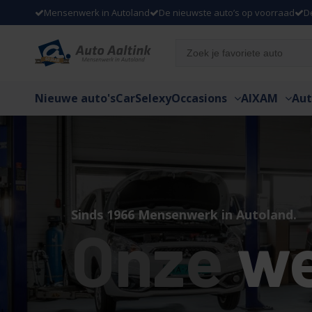
Mensenwerk in Autoland
De nieuwste auto’s op voorraad
D
Nieuwe auto's
CarSelexy
Occasions
AIXAM
Aut
Sinds 1966 Mensenwerk in Autoland.
Onze
we