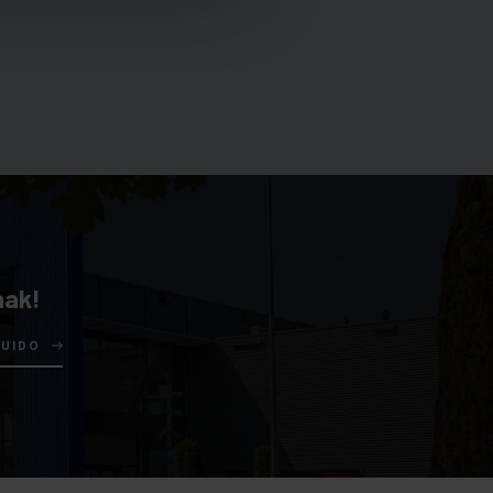
aak!
GUIDO