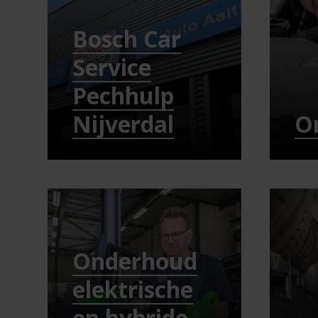
Bosch Car
Service
Pechhulp
Nijverdal
O
Onderhoud
elektrische
en hybride