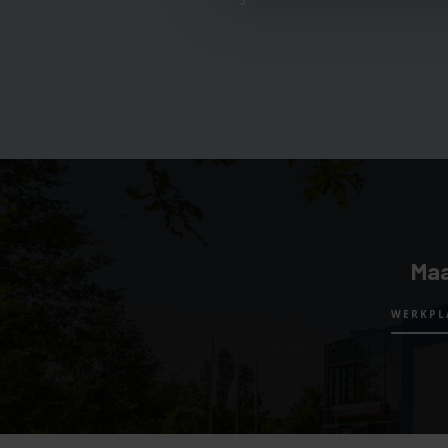
Maa
WERKPL