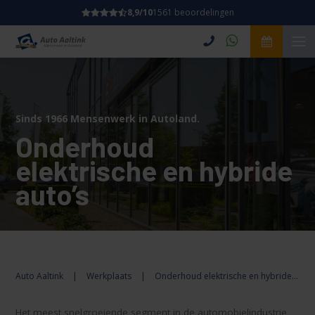
8,9/10
1561 beoordelingen
Sinds 1966 Mensenwerk in Autoland.
Onderhoud
elektrische en hybride
auto’s
Auto Aaltink
|
Werkplaats
|
Onderhoud elektrische en hybride auto’
Het meest snelgroeiende segment in de automobielindustrie