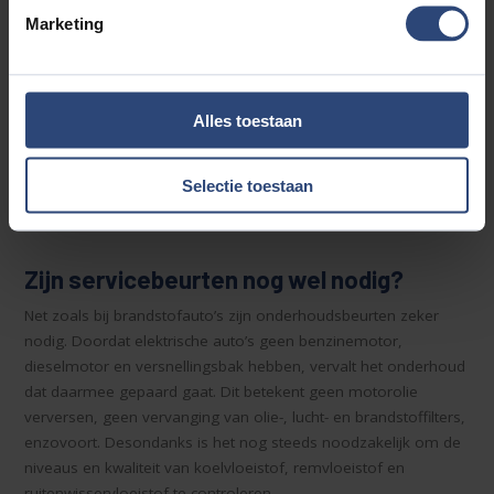
Marketing
Om veilig en professioneel aan deze voertuigen te mogen
werken, dragen de monteurs van Auto Aaltink het vereiste
certificaat. Ze hebben hiervoor een specifieke opleiding
Alles toestaan
gevolgd en nemen regelmatig deel aan
bijscholingsprogramma’s. Hierdoor zijn we als bedrijf
gecertificeerd om onderhoud uit te voeren aan zowel
Selectie toestaan
elektrische als hybride voertuigen. Dit alles volgens de
kwaliteitsnormen van Bosch Car Service.
Zijn servicebeurten nog wel nodig?
Net zoals bij brandstofauto’s zijn onderhoudsbeurten zeker
nodig. Doordat elektrische auto’s geen benzinemotor,
dieselmotor en versnellingsbak hebben, vervalt het onderhoud
dat daarmee gepaard gaat. Dit betekent geen motorolie
verversen, geen vervanging van olie-, lucht- en brandstoffilters,
enzovoort. Desondanks is het nog steeds noodzakelijk om de
niveaus en kwaliteit van koelvloeistof, remvloeistof en
ruitenwisservloeistof te controleren.