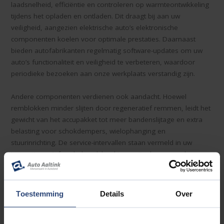
laadsnelheid, efficiëntie en controleren op warmteontwikkeling
tijdens het opladen en ontladen. Dit draagt bij aan uw
veiligheid, aangezien elektrische auto’s elektronische
componenten koelen voor optimale prestaties. Daarnaast
bieden autofabrikanten regelmatig software-updates om uw
auto’s functionaliteit en veiligheid te verbeteren, waardoor
periodieke bezoeken aan onze werkplaats verstandig zijn.
Andere componenten verdienen ook aandacht. Hoewel
remblokken minder slijten door regeneratief remmen, leidt het
gewicht van het accupakket tot meer bandenslijtage en extra
belasting voor schokdempers, wielophanging en
stuurinrichting. De service-intervallen staan vermeld in uw
instructie- en/of onderhoudsboekje en zijn doorgaans langer
dan bij benzine- en dieselauto’s. Vergeet niet dat elektrische en
hybride auto’s na vier jaar APK-gekeurd moeten worden, ook
hiervoor kunt u bij Auto Aaltink uiteraard ook terecht.
Toestemming
Details
Over