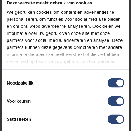
Deze website maakt gebruik van cookies
We gebruiken cookies om content en advertenties te
personaliseren, om functies voor social media te bieden
en om ons websiteverkeer te analyseren. Ook delen we
informatie over uw gebruik van onze site met onze
partners voor social media, adverteren en analyse. Deze
partners kunnen deze gegevens combineren met andere
informatie die u aan ze heeft verstrekt of die ze hebben
verzameld op basis van uw gebruik van hun services.
Toestemmingsselectie
Gecertificeerde monteurs bij Auto
Noodzakelijk
Aaltink
Deze technologieën stellen tevens nieuwe eisen aan onze
Voorkeuren
monteurs, zowel vanwege de complexe elektronica als de
hoge elektrische spanning die vereist is voor dergelijke
aandrijfsystemen. Bovendien zijn elektrische auto’s doorgaans
Statistieken
voorzien van een systeem dat kinetische energie omzet in
elektrische stroom, bekend als regeneratief remmen.