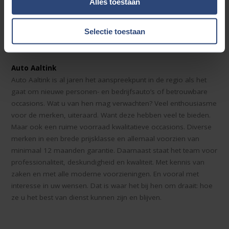
Alles toestaan
Selectie toestaan
Auto Aaltink
Auto Aaltink is al jaren het aanspreekpunt in de regio als het
gaat om nieuwe personen- en bedrijfsauto’s of betrouwbare
occasions. Wat u van hen mag verwachten? Veel enthousiasme
voor de merken, uiteraard. Want deze hebben veel te bieden.
Maar ook een ruime voorraad kwalitatieve occasions. Diverse
merken in een brede prijsklasse en allemaal voorzien van
minimaal 12 maanden garantie. Daarnaast staat het team voor
professionaliteit, deskundigheid en kwaliteit. Met kennis van
zaken en met alle moderne voorzieningen. En vooral met
interesse in uw wensen. Dat is waar het bij hen om draait: hoe
ze u het best van dienst kunnen zijn en blijven.