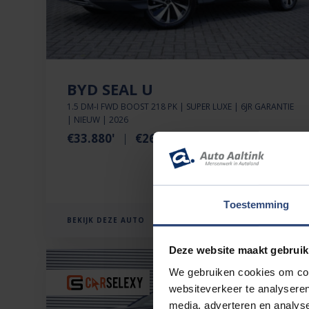
BYD SEAL U
1.5 DM-I FWD BOOST 218 PK | SUPER LUXE | 6JR GARANTIE
| NIEUW | 2026
€33.880'
€266 p.mnd
32km
Toestemming
BEKIJK DEZE AUTO
Deze website maakt gebruik
We gebruiken cookies om cont
websiteverkeer te analyseren
media, adverteren en analys