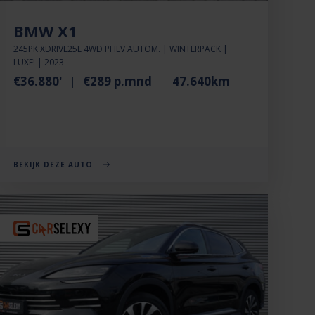
BMW X1
245PK XDRIVE25E 4WD PHEV AUTOM. | WINTERPACK |
LUXE! | 2023
€36.880'
€289 p.mnd
47.640km
BEKIJK DEZE AUTO