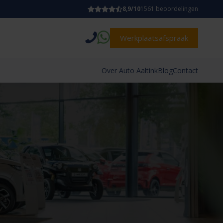
8,9/10
1561 beoordelingen
Werkplaatsafspraak
Over Auto Aaltink
Blog
Contact