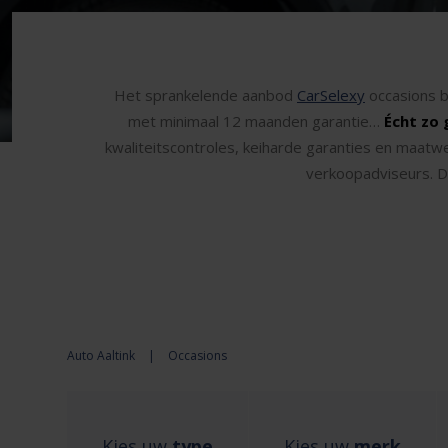
Het sprankelende aanbod
CarSelexy
occasions b
met minimaal 12 maanden garantie…
Écht zo 
kwaliteitscontroles, keiharde garanties en maatw
verkoopadviseurs. Da
Auto Aaltink
|
Occasions
Kies uw
type
Kies uw
merk