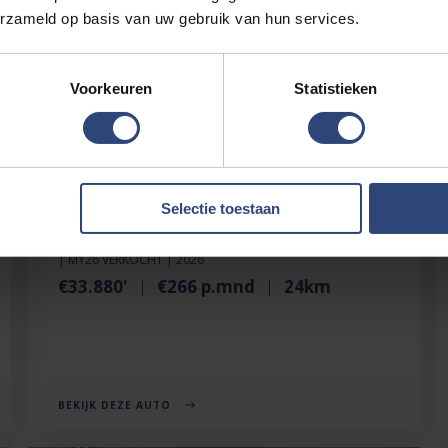
erzameld op basis van uw gebruik van hun services.
Voorkeuren
Statistieken
Selectie toestaan
BYD SEAL U
1.5 DM-I FWD BOOST 218 PK | BRUIN INT. | 6JR GARANTIE
| MY26 VERKOCHT | 2026
€33.880'
€266 p.mnd
24km
BEKIJK DEZE AUTO