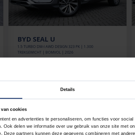
BYD SEAL U
1.5 TURBO DM-I AWD DESIGN 323 PK | 1.300
TREKGEWICHT | BOMVOL | 2026
€39.880'
€313 p.mnd
28km
Details
BEKIJK DEZE AUTO
 van cookies
ent en advertenties te personaliseren, om functies voor social
. Ook delen we informatie over uw gebruik van onze site met on
e. Deze partners kunnen deze gegevens combineren met andere i