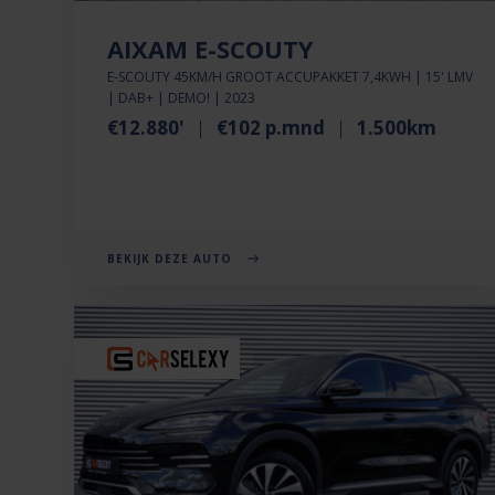
AIXAM E-SCOUTY
E-SCOUTY 45KM/H GROOT ACCUPAKKET 7,4KWH | 15' LMV
| DAB+ | DEMO! | 2023
€12.880'
€102 p.mnd
1.500km
BEKIJK DEZE AUTO