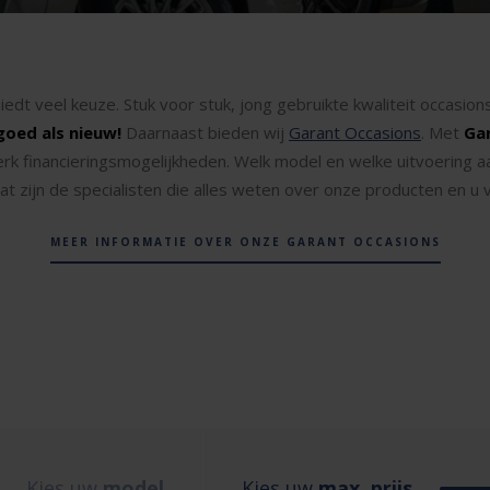
iedt veel keuze. Stuk voor stuk, jong gebruikte kwaliteit occasi
goed als nieuw!
Daarnaast bieden wij
Garant Occasions
. Met
Ga
erk financieringsmogelijkheden. Welk model en welke uitvoering a
t zijn de specialisten die alles weten over onze producten en u vr
MEER INFORMATIE OVER ONZE GARANT OCCASIONS
Kies uw
model
Kies uw
max. prijs