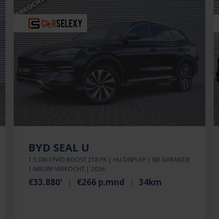
BYD SEAL U
1.5 DM-I FWD BOOST 218 PK | HU DISPLAY | 6JR GARANTIE
| NIEUW! VERKOCHT | 2026
€33.880'
€266 p.mnd
34km