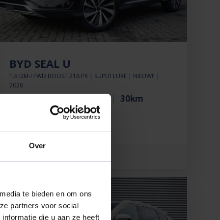
BYD SEAL U
1.5 DM-I FWD BOOST 218 PK | SUPER LUXE | NIEUW!! |
2026
€33.880'
€266 p.mnd
30km
Over
BEKIJK DEZE AUTO
 media te bieden en om ons
ze partners voor social
nformatie die u aan ze heeft