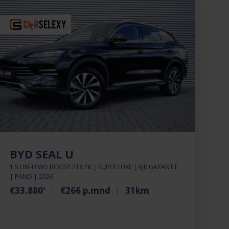
BYD SEAL U
1.5 DM-I FWD BOOST 218 PK | SUPER LUXE | 6JR GARANTIE
| PANO | 2026
€33.880'
€266 p.mnd
31km