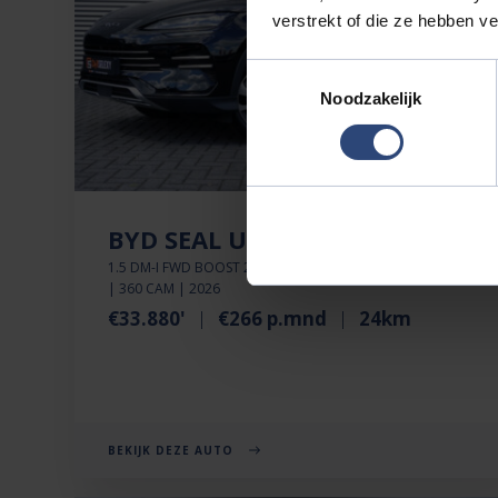
verstrekt of die ze hebben v
Toestemmingsselectie
Noodzakelijk
BYD SEAL U
1.5 DM-I FWD BOOST 218 PK | SUPER LUXE | 6JR GARANTIE
| 360 CAM | 2026
€33.880'
€266 p.mnd
24km
BEKIJK DEZE AUTO