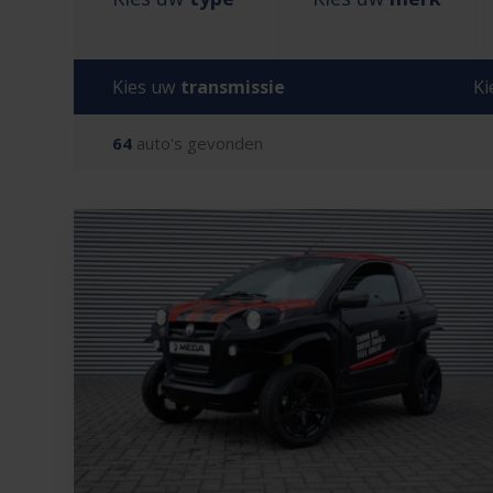
Kies uw
transmissie
Ki
64
auto's gevonden