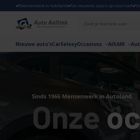
Mensenwerk in Autoland
De nieuwste auto’s op voorraad
D
Nieuwe auto's
CarSelexy
Occasions
AIXAM
Aut
Sinds 1966 Mensenwerk in Autoland.
Onze
oc