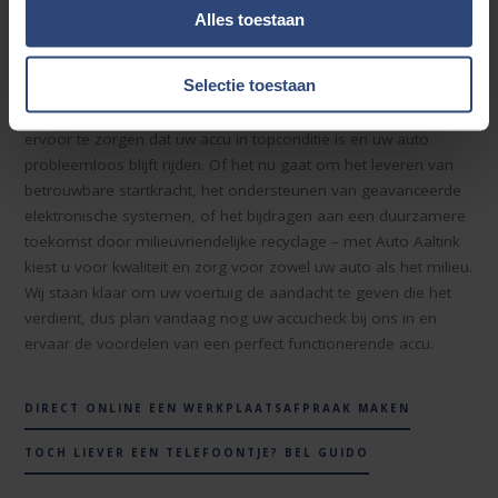
Alles toestaan
Doe de accucheck bij Auto Aaltink
Selectie toestaan
Bij Auto Aaltink zetten we ons in voor de optimale prestaties
van uw voertuig. Onze accucheck is een cruciale stap om
ervoor te zorgen dat uw accu in topconditie is en uw auto
probleemloos blijft rijden. Of het nu gaat om het leveren van
betrouwbare startkracht, het ondersteunen van geavanceerde
elektronische systemen, of het bijdragen aan een duurzamere
toekomst door milieuvriendelijke recyclage – met Auto Aaltink
kiest u voor kwaliteit en zorg voor zowel uw auto als het milieu.
Wij staan klaar om uw voertuig de aandacht te geven die het
verdient, dus plan vandaag nog uw accucheck bij ons in en
ervaar de voordelen van een perfect functionerende accu.
DIRECT ONLINE EEN WERKPLAATSAFPRAAK MAKEN
TOCH LIEVER EEN TELEFOONTJE? BEL GUIDO