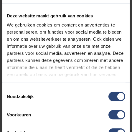
Uw BMW occasion kopen bij Auto Aaltink
in Nijverdal
Deze website maakt gebruik van cookies
Ons motto is niet voor niets ‘Mensenwerk in Autoland’. Bij de
We gebruiken cookies om content en advertenties te
aankoop van een occasion vinden we persoonlijk contact
personaliseren, om functies voor social media te bieden
minstens zo belangrijk als de auto zelf. We luisteren naar uw
en om ons websiteverkeer te analyseren. Ook delen we
wensen, denken met u mee en geven eerlijk antwoord op uw
informatie over uw gebruik van onze site met onze
vragen.
partners voor social media, adverteren en analyse. Deze
partners kunnen deze gegevens combineren met andere
Waar beschikbaar ontvangt u informatie over onder meer de
informatie die u aan ze heeft verstrekt of die ze hebben
onderhoudshistorie, het aantal eerdere eigenaren en bekende
schades. Zo krijgt u een zo volledig mogelijk beeld van de BMW
verzameld op basis van uw gebruik van hun services.
occasion die u op het oog heeft.
Toestemmingsselectie
Wilt u een BMW kopen? Dan helpen we u graag met het
Noodzakelijk
vergelijken van modellen, uitvoeringen en mogelijkheden.
Daarbij bespreken we niet alleen de auto zelf, maar ook een
Voorkeuren
eventuele inruil en de manier waarop u de aankoop wilt
financieren.