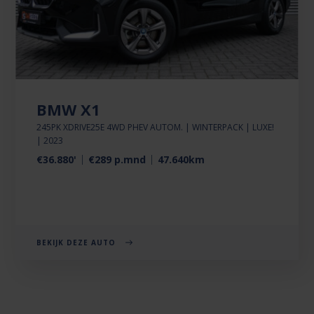
BMW X1
245PK XDRIVE25E 4WD PHEV AUTOM. | WINTERPACK | LUXE!
| 2023
€36.880'
€289 p.mnd
47.640km
BEKIJK DEZE AUTO