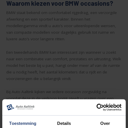
Waarom kiezen voor BMW occasions?
BMW staat bekend om comfortabel rijgedrag, een verzorgde
afwerking en een sportief karakter. Binnen het
modellengamma vindt u auto’s voor uiteenlopende wensen,
van compacte modellen voor dagelijks gebruik tot ruime en
luxere auto’s voor langere ritten.
Een tweedehands BMW kan interessant zijn wanneer u zoekt
naar een combinatie van comfort, prestaties en uitrusting. Welk
model het beste bij u past, hangt onder meer af van de ruimte
die u nodig heeft, het aantal kilometers dat u rijdt en de
voorzieningen die u belangrijk vindt.
Bij Auto Aaltink kijken we iedere occasion zorgvuldig na
voordat deze in de verkoop komt. Heeft u vragen over een
specifieke BMW, de uitvoering of de bekende
onderhoudshistorie? Dan nemen we de beschikbare informatie
graag met u door.
Toestemming
Details
Over