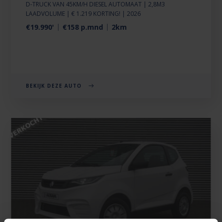
D-TRUCK VAN 45KM/H DIESEL AUTOMAAT | 2,8M3
LAADVOLUME | € 1.219 KORTING! | 2026
€19.990'
€158 p.mnd
2km
BEKIJK DEZE AUTO