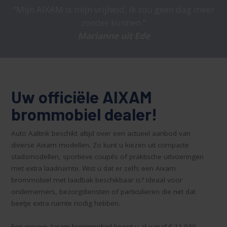
Mijn AIXAM is mijn vrijheid, ik zou geen dag meer
zonder kunnen.
Marianne uit Ede
Uw officiële AIXAM
brommobiel dealer!
Auto Aaltink beschikt altijd over een actueel aanbod van
diverse Aixam modellen. Zo kunt u kiezen uit compacte
stadsmodellen, sportieve coupés of praktische uitvoeringen
met extra laadruimte. Wist u dat er zelfs een Aixam
brommobiel met laadbak beschikbaar is? Ideaal voor
ondernemers, bezorgdiensten of particulieren die net dat
beetje extra ruimte nodig hebben.
Een nieuwe Aixam brommobiel koopt u al vanaf € 11.039,-