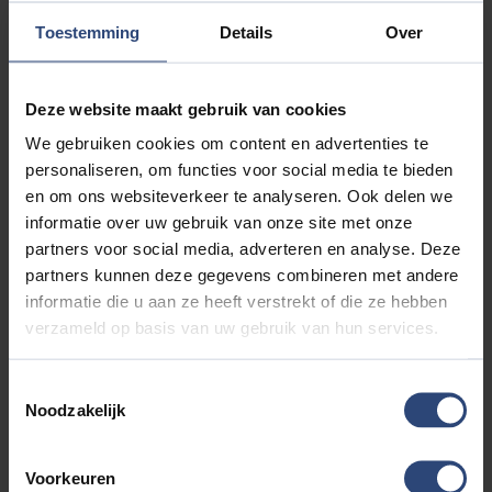
Toestemming
Details
Over
Oscar Autoverhuur in Nijverdal
Oscar Autoverhuur is een bedrijf uit Denemarken dat zich sinds
kort ook in Nederland heeft gevestigd. Het bedrijf is een
Deze website maakt gebruik van cookies
populaire aanbieder van schone en veilige auto’s die
We gebruiken cookies om content en advertenties te
bovendien ook nog eens betaalbaar zijn. Oscar werkt volgens
personaliseren, om functies voor social media te bieden
een uniek concept dat door de Deense Kamer van Koophandel
en om ons websiteverkeer te analyseren. Ook delen we
al tweemaal werd geprezen met de “Best E-commerce Startup”-
informatie over uw gebruik van onze site met onze
prijs. Nog nooit eerder won een bedrijf deze prijs twee keer op
partners voor social media, adverteren en analyse. Deze
een rij. Dit zorgde ervoor dat Oscar snel kon groeien en dat er
partners kunnen deze gegevens combineren met andere
nu ook in Nijverdal en omgeving goede en betaalbare
informatie die u aan ze heeft verstrekt of die ze hebben
huurauto’s aangeboden kunnen worden.
verzameld op basis van uw gebruik van hun services.
Dat het concept van Oscar werkt, is duidelijk. Binnen enkele
jaren zijn er meer Oscar Autoverhuurkantoren in Europa te
Toestemmingsselectie
vinden dan alle Sixt, Avis en Europcar kantoren bij elkaar. Door
Noodzakelijk
zijn ongekende populariteit heeft het bedrijf zich razendsnel uit
kunnen breiden. En nu dus ook naar Auto Aaltink in Nijverdal.
Voorkeuren