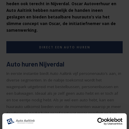
heden ook terecht in Nijverdal. Oscar Autoverhuur en
Auto Aaltink hebben namelijk de handen ineen
geslagen en bieden betaalbare huurauto’s via het
slimme concept van Oscar, de initiatiefnemer van de
samenwerking.
DIRECT EEN AUTO HUREN
Auto huren Nijverdal
In eerste instantie biedt Auto Aaltink vijf personenauto’s aan, in
diverse segmenten. In de nabije toekomst wordt het
wagenpark uitgebreid met bestelbussen, personenbussen en
een bakwagen. Ideaal als je zelf geen auto hebt en er toch af
en toe eentje nodig hebt. Als je wel een auto hebt, kan een
huurauto uitkomst bieden voor de momenten waarop je meer
(laad)ruimte nodig hebt en/of juist wat meer comfort en luxe
nodig hebt voor een langere rit, bijvoorbeeld voor op vakantie.
Alles is mogelijk bij Auto Aaltink in Nijverdal.