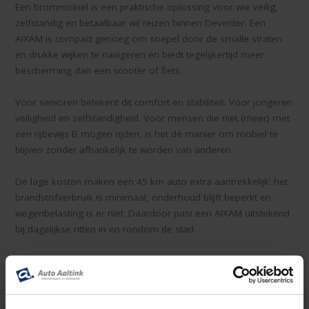
Een brommobiel is een praktische oplossing voor wie veilig,
zelfstandig en betaalbaar wil reizen binnen Deventer. Een
AIXAM is compact genoeg om soepel door de smalle straten
en drukke wijken te navigeren en biedt tegelijkertijd meer
bescherming dan een scooter of fiets.
Voor senioren betekent dit comfort en stabiliteit. Voor jongeren
veiligheid en zelfstandigheid. Voor mensen die niet (meer) met
een rijbewijs B mogen rijden, is het dé manier om mobiel te
blijven zonder afhankelijk te worden van anderen.
De lage kosten maken een 45 km auto extra aantrekkelijk: het
brandstofverbruik is minimaal, onderhoud blijft beperkt en
wegenbelasting is er niet. Daardoor past een AIXAM uitstekend
bij dagelijkse ritten in en rondom de stad.
Elektrische AIXAM in Deventer
In Deventer speelt duurzaamheid een steeds belangrijkere rol.
De elektrische AIXAM sluit daar perfect op aan. Deze