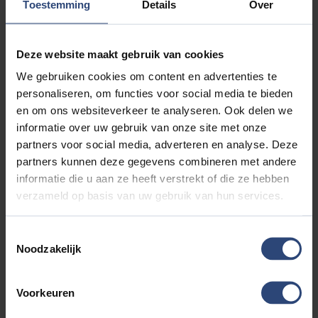
Toestemming
Details
Over
fluisterstille brommobiel is ideaal voor kortere ritten en biedt
verrassend veel comfort. Dankzij de eenvoudige
oplaadmogelijkheid via een gewoon stopcontact heeft u geen
Deze website maakt gebruik van cookies
laadpaal nodig. De actieradius is ruim voldoende voor ritten in
Deventer en de directe omgeving.
We gebruiken cookies om content en advertenties te
personaliseren, om functies voor social media te bieden
Omdat elektrisch rijden onderhoudsarm is, profiteert u
en om ons websiteverkeer te analyseren. Ook delen we
bovendien van lage maandlasten. Voor inwoners van Deventer
informatie over uw gebruik van onze site met onze
die bewust kiezen voor duurzaam vervoer, is de elektrische
partners voor social media, adverteren en analyse. Deze
AIXAM een logische stap.
partners kunnen deze gegevens combineren met andere
informatie die u aan ze heeft verstrekt of die ze hebben
Auto financieren of leasen in Deventer
verzameld op basis van uw gebruik van hun services.
Wilt u een AIXAM brommobiel kopen zonder het volledige
bedrag in één keer te betalen? Auto Aaltink biedt meerdere
Toestemmingsselectie
mogelijkheden voor financiering en lease. Wij kijken graag
Noodzakelijk
samen met u naar wat het beste past.
Financiering betekent dat de brommobiel direct uw eigendom
Voorkeuren
wordt. U betaalt in overzichtelijke maandtermijnen en behoudt