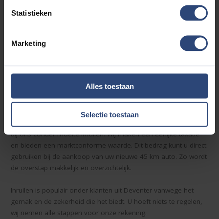
volledige vrijheid. Lease is ideaal wanneer u zorgeloos wilt
Statistieken
rijden: onderhoud, verzekering en wegenbelasting zijn
inbegrepen. U betaalt alleen voor het gebruik.
Marketing
Klanten uit Deventer waarderen vooral onze persoonlijke
benadering. Tijdens een gesprek bekijken we uw situatie en
adviseren we u over de meest geschikte betaalvorm, zodat u
zonder zorgen kunt rijden.
Alles toestaan
Uw oude auto inruilen in Deventer
Selectie toestaan
Wanneer u overstapt op een AIXAM, kunt u uw huidige voertuig
bij ons zonder moeite inruilen. Wij maken een eerlijke taxatie
en bieden een marktconforme waarde. Dit bedrag kunt u direct
gebruiken bij de aankoop van uw nieuwe 45 km auto. Zo wordt
de overstap makkelijk en overzichtelijk.
Inruilen is populair onder klanten uit Deventer vanwege het
gemak en de zekerheid die het biedt. U hoeft niets te regelen,
wij nemen alle stappen voor onze rekening.