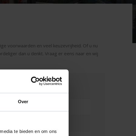
tige voorwaarden en veel keuzevrijheid. Of u nu
oordeliger dan u denkt. Vraag er eens naar en wij
Over
 media te bieden en om ons