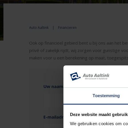
Auto Aaltink
|
Financieren
Ook op financieel gebied bent u bij ons aan het be
privé of zakelijk rijdt, wij zorgen voor gunstige v
maken voor u een berekening op maat, toegespit
Uw naam
Toestemming
Deze website maakt gebruik
E-mailadres
We gebruiken cookies om cont