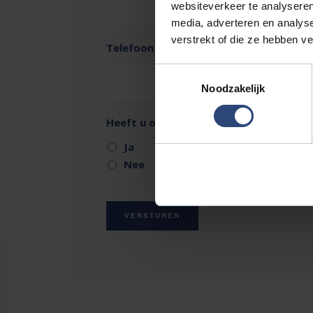
websiteverkeer te analyseren
media, adverteren en analys
verstrekt of die ze hebben v
Telefoon
Toestemmingsselectie
Noodzakelijk
Heeft u ook een auto in te ruilen?
Ja
Nee
VERSTUREN