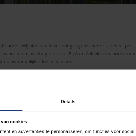
ste adres. Wij bieden u financiering tegen scherpe tarieven, pret
oorwaarden en jarenlange service. Bij Auto Aaltink is financieren v
st op uw mogelijkheden en wensen.
Details
 van cookies
ent en advertenties te personaliseren, om functies voor social