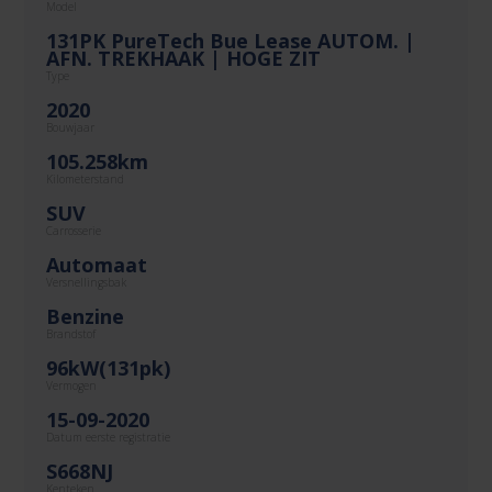
Model
131PK PureTech Bue Lease AUTOM. |
AFN. TREKHAAK | HOGE ZIT
Type
2020
Bouwjaar
105.258km
Kilometerstand
SUV
Carrosserie
Automaat
Versnellingsbak
Benzine
Brandstof
96kW(131pk)
Vermogen
15-09-2020
Datum eerste registratie
S668NJ
Kenteken