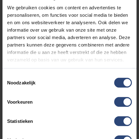
bovendien brake assist en
We gebruiken cookies om content en advertenties te
bandenspanningcontrolesysteem.
personaliseren, om functies voor social media te bieden
en om ons websiteverkeer te analyseren. Ook delen we
Vanzelfsprekend leveren wij deze auto met BOVAG
informatie over uw gebruik van onze site met onze
Garantie. We kunnen ons voorstellen dat een proefrit wilt
partners voor social media, adverteren en analyse. Deze
maken met deze auto. Belt u ons snel?
partners kunnen deze gegevens combineren met andere
informatie die u aan ze heeft verstrekt of die ze hebben
De getoonde vraagprijs is inclusief ons basis
verzameld op basis van uw gebruik van hun services.
servicepakket bestaande uit tenaamstelling, stofzuigen,
wassen, NAP check en een geldige apk keuring. Voor een
Toestemmingsselectie
meerprijs van € 795,- leveren wij uw auto af als GARANT
Noodzakelijk
OCCASION inclusief een onderhoudsbeurt conform
fabrieks voorschrift, halve tank brandstof, professionele
poetsbeurt met interieur reiniging, bij EV of PHEV
Voorkeuren
minimaal 1 laadkabel (tenzij er 2 laadkabels aanwezig
zijn), minimaal 12 maanden geldige APK, 12 maanden
Garant Occasion garantie en 12 maanden pech
Statistieken
onderweg service door heel Europa. Kortom.....
verzekerde kwaliteit.... Vanzelfsprekend is inruil ook