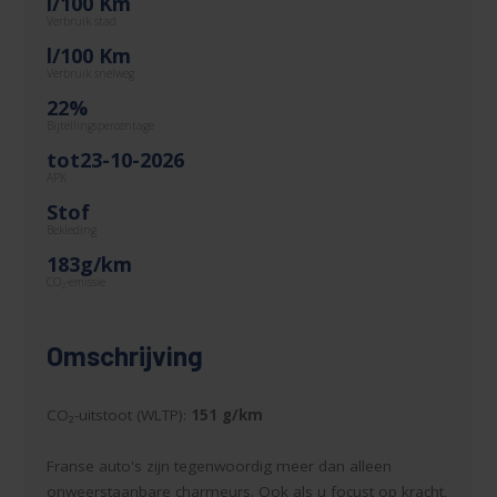
l/100 Km
Verbruik stad
l/100 Km
Verbruik snelweg
22%
Bijtellingspercentage
tot23-10-2026
APK
Stof
Bekleding
183g/km
CO
-emissie
2
Omschrijving
CO₂-uitstoot (WLTP):
151 g/km
Franse auto's zijn tegenwoordig meer dan alleen
onweerstaanbare charmeurs. Ook als u focust op kracht,