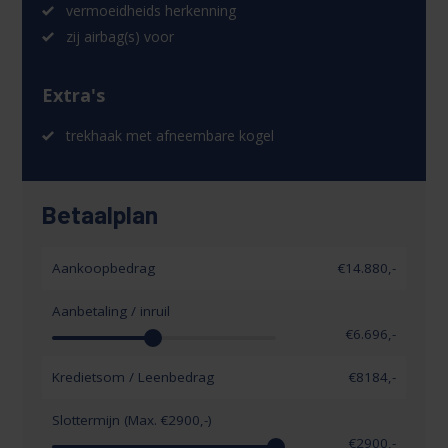
vermoeidheids herkenning
zij airbag(s) voor
Extra's
trekhaak met afneembare kogel
Betaalplan
Aankoopbedrag
€14.880,-
Aanbetaling / inruil
€
6.696
,-
Kredietsom / Leenbedrag
€
8184
,-
Slottermijn (Max. €
2900
,-)
€
2900
,-