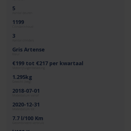
5
Aantal deuren
1199
Cilinderinhoud
3
Aantal cilinders
Gris Artense
Kleur
€199 tot €217 per kwartaal
Motorrijtuigenbelasting
1.295kg
Gewicht (leeg)
2018-07-01
Modeldatum vanaf
2020-12-31
Modeldatum tot
7.7 l/100 Km
Gecombineerd verbruik