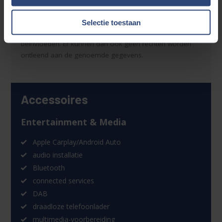
geven. Fouten zijn echter nooit uit te sluiten. Vertrouw
daarom niet alleen op deze informatie, maar controleer
Selectie toestaan
bij aankoop de zaken die uw beslissing zouden kunnen
beïnvloeden. Er kunnen dan ook geen rechten worden
ontleend aan de genoemde gegevens.
Accessoires
Entertainment & Media
Apple Carplay/Android Auto
audio installatie
Bluetooth
connected services
DAB
draadloze telefoonlader
multimedia-voorbereiding