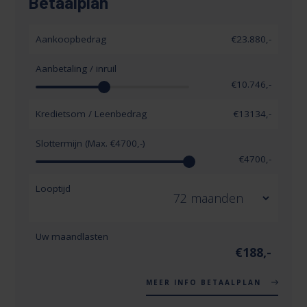
Betaalplan
Aankoopbedrag
€23.880,-
Aanbetaling / inruil
€
10.746
,-
Kredietsom / Leenbedrag
€
13134
,-
Slottermijn (Max. €
4700
,-)
€
4700
,-
Looptijd
Uw maandlasten
€
188
,-
MEER INFO BETAALPLAN