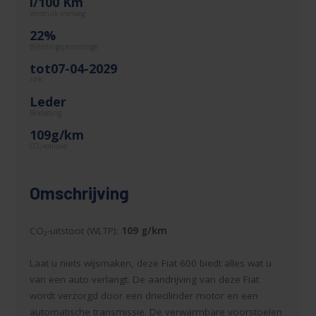
l/100 Km
Verbruik snelweg
22%
Bijtellingspercentage
tot07-04-2029
APK
Leder
Bekleding
109g/km
CO
-emissie
2
Omschrijving
CO₂-uitstoot (WLTP):
109 g/km
Laat u niets wijsmaken, deze Fiat 600 biedt alles wat u
van een auto verlangt. De aandrijving van deze Fiat
wordt verzorgd door een driecilinder motor en een
automatische transmissie. De verwarmbare voorstoelen