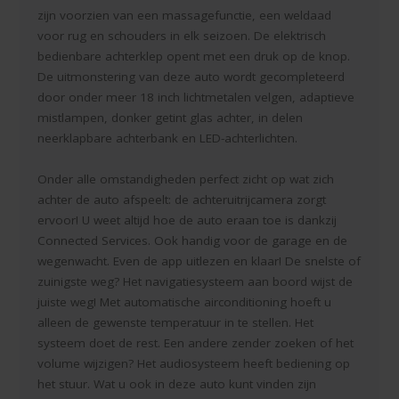
zijn voorzien van een massagefunctie, een weldaad
voor rug en schouders in elk seizoen. De elektrisch
bedienbare achterklep opent met een druk op de knop.
De uitmonstering van deze auto wordt gecompleteerd
door onder meer 18 inch lichtmetalen velgen, adaptieve
mistlampen, donker getint glas achter, in delen
neerklapbare achterbank en LED-achterlichten.
Onder alle omstandigheden perfect zicht op wat zich
achter de auto afspeelt: de achteruitrijcamera zorgt
ervoor! U weet altijd hoe de auto eraan toe is dankzij
Connected Services. Ook handig voor de garage en de
wegenwacht. Even de app uitlezen en klaar! De snelste of
zuinigste weg? Het navigatiesysteem aan boord wijst de
juiste weg! Met automatische airconditioning hoeft u
alleen de gewenste temperatuur in te stellen. Het
systeem doet de rest. Een andere zender zoeken of het
volume wijzigen? Het audiosysteem heeft bediening op
het stuur. Wat u ook in deze auto kunt vinden zijn