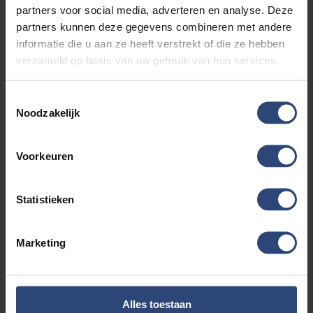
•Een (bijna) nieuwe auto tegen een aantrekkelijke prijs
partners voor social media, adverteren en analyse. Deze
partners kunnen deze gegevens combineren met andere
De getoonde vraagprijs is inclusief ons basis
informatie die u aan ze heeft verstrekt of die ze hebben
servicepakket bestaande uit tenaamstelling, stofzuigen,
verzameld op basis van uw gebruik van hun services.
wassen, NAP check en een geldige apk keuring. Voor een
meerprijs van € 795,- leveren wij uw auto af als GARANT
Toestemmingsselectie
OCCASION inclusief een onderhoudsbeurt conform
Noodzakelijk
fabrieks voorschrift, halve tank brandstof, professionele
poetsbeurt met interieur reiniging, bij EV of PHEV
minimaal 1 laadkabel (tenzij er 2 laadkabels aanwezig
Voorkeuren
zijn), minimaal 12 maanden geldige APK, 12 maanden
Garant Occasion garantie en 12 maanden pech
onderweg service door heel Europa. Kortom.....
Statistieken
verzekerde kwaliteit.... Vanzelfsprekend is inruil ook
mogelijk. Voor meer informatie kijk op
Marketing
https://www.autoaaltink.nl of neem contact met ons op
via telefoonnummer: 0548 620 320
Alle moeite is genomen om de informatie in deze
Alles toestaan
advertentie zo accuraat en actueel mogelijk weer te