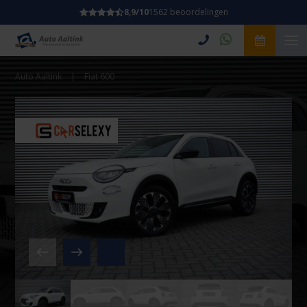
8,9/10
1562 beoordelingen
Auto Aaltink
|
Fiat 600
Video