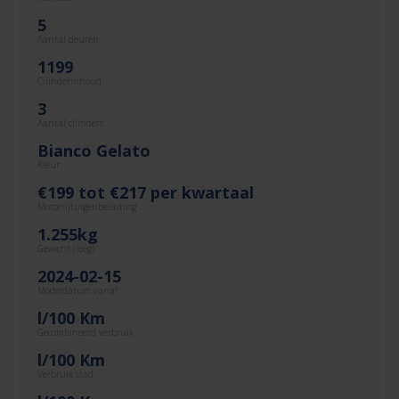
5
Aantal deuren
1199
Cilinderinhoud
3
Aantal cilinders
Bianco Gelato
Kleur
€199 tot €217 per kwartaal
Motorrijtuigenbelasting
1.255kg
Gewicht (leeg)
2024-02-15
Modeldatum vanaf
l/100 Km
Gecombineerd verbruik
l/100 Km
Verbruik stad