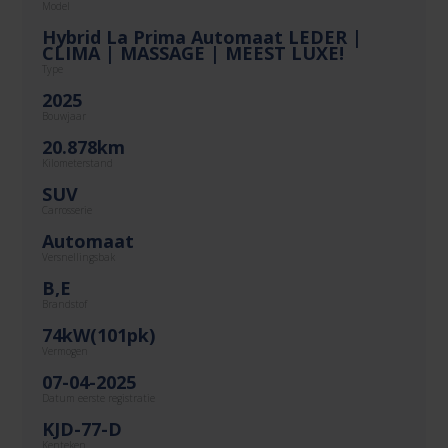
Model
Hybrid La Prima Automaat LEDER |
CLIMA | MASSAGE | MEEST LUXE!
Type
2025
Bouwjaar
20.878km
Kilometerstand
SUV
Carrosserie
Automaat
Versnellingsbak
B,E
Brandstof
74kW(101pk)
Vermogen
07-04-2025
Datum eerste registratie
KJD-77-D
Kenteken