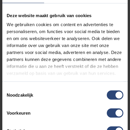
servicepakket bestaande uit tenaamstelling, stofzuigen,
wassen, NAP check en een geldige apk keuring. Voor een
Deze website maakt gebruik van cookies
meerprijs van € 795,- leveren wij uw auto af als GARANT
OCCASION inclusief een onderhoudsbeurt conform
We gebruiken cookies om content en advertenties te
fabrieks voorschrift, halve tank brandstof, professionele
personaliseren, om functies voor social media te bieden
poetsbeurt met interieur reiniging, bij EV of PHEV
en om ons websiteverkeer te analyseren. Ook delen we
minimaal 1 laadkabel (tenzij er 2 laadkabels aanwezig
informatie over uw gebruik van onze site met onze
zijn), minimaal 12 maanden geldige APK, 12 maanden
partners voor social media, adverteren en analyse. Deze
Garant Occasion garantie en 12 maanden pech
partners kunnen deze gegevens combineren met andere
onderweg service door heel Europa. Kortom.....
informatie die u aan ze heeft verstrekt of die ze hebben
verzekerde kwaliteit.... Vanzelfsprekend is inruil ook
verzameld op basis van uw gebruik van hun services.
mogelijk. Voor meer informatie kijk op
https://www.autoaaltink.nl of neem contact met ons op
Toestemmingsselectie
via telefoonnummer: 0548 620 320
Noodzakelijk
Alle moeite is genomen om de informatie in deze
advertentie zo accuraat en actueel mogelijk weer te
Voorkeuren
geven. Fouten zijn echter nooit uit te sluiten. Vertrouw
daarom niet alleen op deze informatie, maar controleer