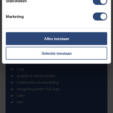
bij aankoop de zaken die uw beslissing zouden kunnen
Statistieken
beïnvloeden. Er kunnen dan ook geen rechten worden
ontleend aan de genoemde gegevens.
Marketing
Accessoires
Alles toestaan
Entertainment & Media
Selectie toestaan
Apple Carplay/Android Auto
connected services
DAB
draadloze telefoonlader
multimedia-voorbereiding
navigatiesysteem full map
radio
WiFi