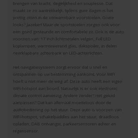
brengen van kracht, degelijkheid en souplesse. Dat
maakt ze zo aantrekkelijk. tijdens gure dagen is het
prettig zitten in de verwarmbare voorstoelen. Goeie
looks? Jazeker! Maar de sportstoelen zorgen ook voor
een goed gesteunde en comfortabele zit. Ook is de auto
voorzien van: 17 inch lichtmetalen velgen, Full LED
koplampen, warmtewerend glas, dakspoiler, in delen
neerklapbare achterbank en LED-achterlichten.
Het navigatiesysteem zorgt ervoor dat u snel en
ontspannen op uw bestemming aankomt. Voor WIFI
hoeft u niet meer de weg af. Deze auto heeft een eigen
WIFI-hotspot aan boord. Natuurlijk is er ook electronic
climate control aanwezig. Andere zender? Het geluid
aanpassen? Dat kan allemaal moeiteloos door de
audiobediening op het stuur. Deze auto is voorzien van
WIFI-hotspot, schakelpaddles aan het stuur, draadloos
opladen, DAB ontvangst, parkeersensoren achter en
regensensor.