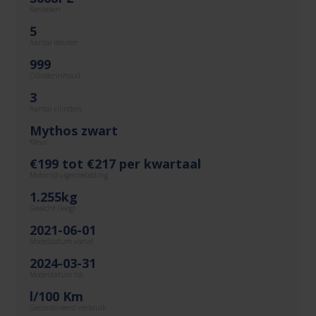
Kenteken
5
Aantal deuren
999
Cilinderinhoud
3
Aantal cilinders
Mythos zwart
Kleur
€199 tot €217 per kwartaal
Motorrijtuigenbelasting
1.255kg
Gewicht (leeg)
2021-06-01
Modeldatum vanaf
2024-03-31
Modeldatum tot
l/100 Km
Gecombineerd verbruik