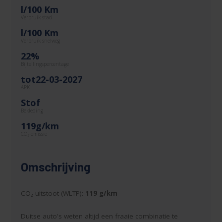
l/100 Km
Verbruik stad
l/100 Km
Verbruik snelweg
22%
Bijtellingspercentage
tot22-03-2027
APK
Stof
Bekleding
119g/km
CO
-emissie
2
Omschrijving
CO₂-uitstoot (WLTP):
119 g/km
Duitse auto's weten altijd een fraaie combinatie te