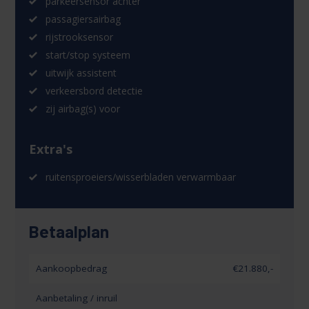
parkeersensor achter
passagiersairbag
rijstrooksensor
start/stop systeem
uitwijk assistent
verkeersbord detectie
zij airbag(s) voor
Extra's
ruitensproeiers/wisserbladen verwarmbaar
Betaalplan
Aankoopbedrag
€21.880,-
Aanbetaling / inruil