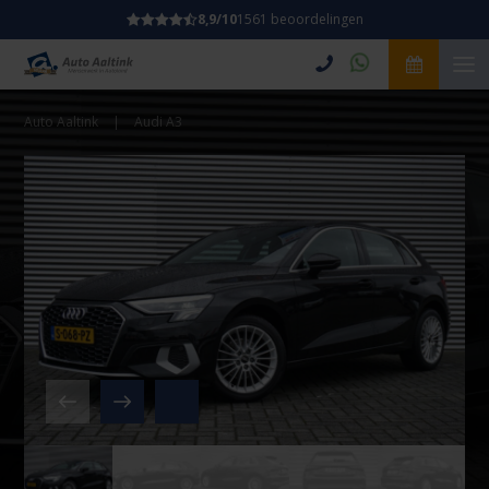
8,9/10
1561 beoordelingen
Auto Aaltink
|
Audi A3
Video