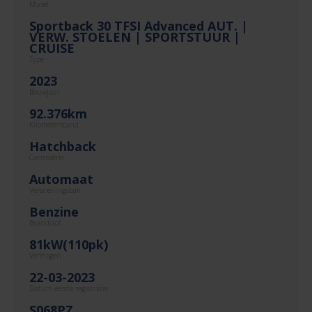
Model
Sportback 30 TFSI Advanced AUT. |
VERW. STOELEN | SPORTSTUUR |
CRUISE
Type
2023
Bouwjaar
92.376km
Kilometerstand
Hatchback
Carrosserie
Automaat
Versnellingsbak
Benzine
Brandstof
81kW(110pk)
Vermogen
22-03-2023
Datum eerste registratie
S068PZ