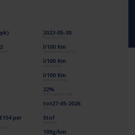
pk)
2023-05-30
Modeldatum tot
22
l/100 Km
stratie
Gecombineerd verbruik
l/100 Km
Verbruik stad
l/100 Km
Verbruik snelweg
22%
Bijtellingspercentage
tot27-05-2026
APK
€154 per
Stof
Bekleding
asting
109g/km