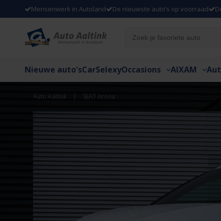
Mensenwerk in Autoland
De nieuwste auto’s op voorraad
D
Nieuwe auto's
CarSelexy
Occasions
AIXAM
Aut
Auto Aaltink
|
SEAT Arona