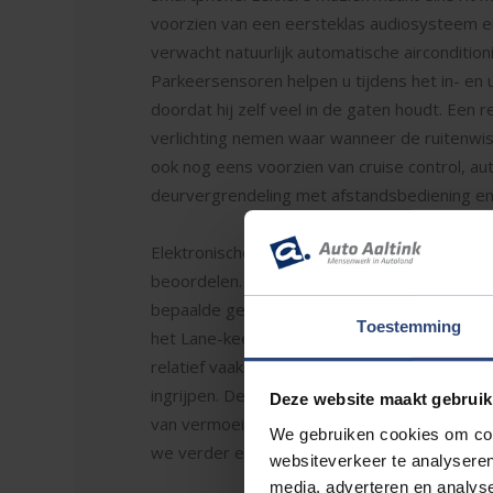
voorzien van een eersteklas audiosysteem en
verwacht natuurlijk automatische airconditioni
Parkeersensoren helpen u tijdens het in- en 
doordat hij zelf veel in de gaten houdt. Een
verlichting nemen waar wanneer de ruitenwis
ook nog eens voorzien van cruise control, a
deurvergrendeling met afstandsbediening e
Elektronische veiligheidsvoorzieningen help
beoordelen. Deze systemen waarschuwen u als
bepaalde gevallen ook zelf ingrijpen. Indien u
Toestemming
het Lane-keeping systeem meteen en corrig
relatief vaak. De forward collision warning sla
ingrijpen. De veiligheidssystemen in deze a
Deze website maakt gebruik
van vermoeidheid vertoont, en waarschuwen d
We gebruiken cookies om cont
we verder een hill hold functie, autonoom 
websiteverkeer te analyseren
media, adverteren en analys