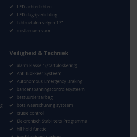
LED achterlichten
LED dagrijverlichting
lichtmetalen velgen 17"
mistlampen voor
Veiligheid & Techniek
alarm klasse 1(startblokkering)
Anti Blokkeer Systeem
Autonomous Emergency Braking
bandenspanningscontrolesysteem
bestuurdersairbag
ng
bots waarschuwing systeem
cruise control
Elektronisch Stabiliteits Programma
hill hold functie
hoofd airbag(s) achter