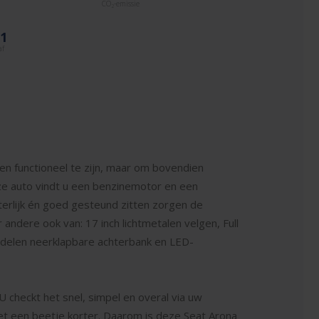
CO
-emissie
2
01
af
een functioneel te zijn, maar om bovendien
eze auto vindt u een benzinemotor en een
iterlijk én goed gesteund zitten zorgen de
 andere ook van: 17 inch lichtmetalen velgen, Full
n delen neerklapbare achterbank en LED-
 checkt het snel, simpel en overal via uw
et een beetje korter. Daarom is deze Seat Arona