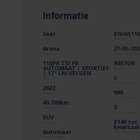
Informatie
Seat
81kW(110
Merk
Vermogen
Arona
27-05-20
Model
Datum eerste regi
110PK TSI FR
R857GB
AUTOMAAT | SPORTIEF
Kenteken
| 17" LM VELGEN
5
Type
Aantal deuren
2022
999
Bouwjaar
Cilinderinhoud
40.709km
3
Kilometerstand
Aantal cilinders
SUV
€140 tot 
Carrosserie
kwartaal
Automaat
Motorrijtuigenbel
Versnellingsbak