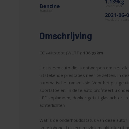
1.139kg
Benzine
Gewicht (leeg)
Brandstof
2021-06-
Modeldatum van
Omschrijving
CO₂-uitstoot (WLTP):
136 g/km
Het is een auto die is ontworpen om niet all
uitstekende prestaties neer te zetten. In d
automatische transmissie. Voor het pittige u
sportstoelen. In deze auto profiteert u onder
LED koplampen, donker getint glas achter, i
achterlichten.
Wat is de onderhoudsstatus van deze auto? U
smartphone. Lekkere muziek maakt elke rit n