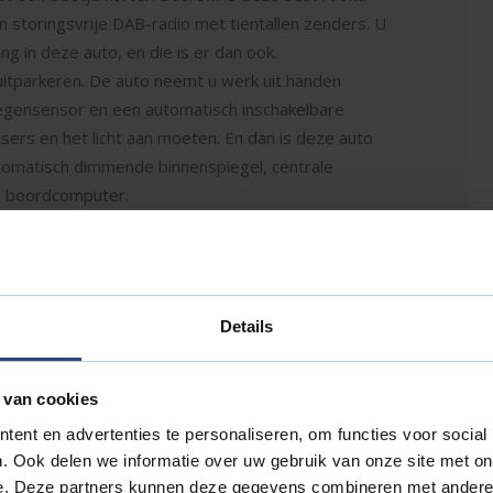
 storingsvrije DAB-radio met tientallen zenders. U
ng in deze auto, en die is er dan ook.
uitparkeren. De auto neemt u werk uit handen
 regensensor en een automatisch inschakelbare
sers en het licht aan moeten. En dan is deze auto
utomatisch dimmende binnenspiegel, centrale
n boordcomputer.
en u onderweg om de situatie op de weg te
 er een riskante situatie ontstaat, en kunnen in
 onbedoeld de rijstrook lijkt te verlaten, reageert
Details
eert. Botsingen met een voorligger gebeuren
at tijdig alarm als dat risico ontstaat, zodat u kunt
uto nemen het zelfs waar als de bestuurder tekenen
 van cookies
an met een duidelijk signaal. In deze Seat vinden
ent en advertenties te personaliseren, om functies voor social
remsysteem en bandenspanningcontrolesysteem.
. Ook delen we informatie over uw gebruik van onze site met on
e. Deze partners kunnen deze gegevens combineren met andere i