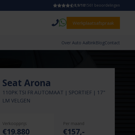
8,9/10
1561 beoordelingen
Werkplaatsafspraak
Over Auto Aaltink
Blog
Contact
Seat Arona
110PK TSI FR AUTOMAAT | SPORTIEF | 17"
LM VELGEN
Verkoopprijs
Per maand
€19.880
€
157
,-