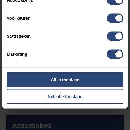
zijn), minimaal 12 maanden geldige APK, 12 maanden
Garant Occasion garantie en 12 maanden pech
Voorkeuren
onderweg service door heel Europa. Kortom.....
verzekerde kwaliteit.... Vanzelfsprekend is inruil ook
mogelijk. Voor meer informatie kijk op
Statistieken
https://www.autoaaltink.nl of neem contact met ons op
via telefoonnummer: 0548 620 320
Marketing
Alle moeite is genomen om de informatie in deze
advertentie zo accuraat en actueel mogelijk weer te
geven. Fouten zijn echter nooit uit te sluiten. Vertrouw
daarom niet alleen op deze informatie, maar controleer
Alles toestaan
bij aankoop de zaken die uw beslissing zouden kunnen
beïnvloeden. Er kunnen dan ook geen rechten worden
Selectie toestaan
ontleend aan de genoemde gegevens.
Accessoires