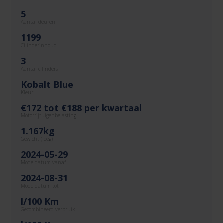
5
Aantal deuren
1199
Cilinderinhoud
3
Aantal cilinders
Kobalt Blue
Kleur
€172 tot €188 per kwartaal
Motorrijtuigenbelasting
1.167kg
Gewicht (leeg)
2024-05-29
Modeldatum vanaf
2024-08-31
Modeldatum tot
l/100 Km
Gecombineerd verbruik