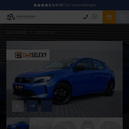
8,9/10
1561 beoordelingen
Auto Aaltink
|
Opel Corsa
Video