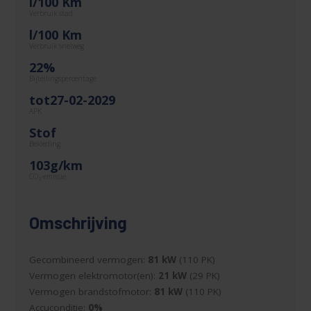
l/100 Km
Verbruik stad
l/100 Km
Verbruik snelweg
22%
Bijtellingspercentage
tot27-02-2029
APK
Stof
Bekleding
103g/km
CO
-emissie
2
Omschrijving
Gecombineerd vermogen:
81 kW
(110 PK)
Vermogen elektromotor(en):
21 kW
(29 PK)
Vermogen brandstofmotor:
81 kW
(110 PK)
Accuconditie:
0%