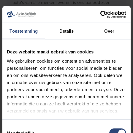
auto's van alle merken leveren, is ons aanbod zeer
divers en is de keuze groot! Alleen maar voordelen dus!
Voordelen CarSelexy:
•Uitsluitend jong gebruikte auto's met een lage
Toestemming
Details
Over
kilometerstand
•Groot aanbod auto's met diverse merken en modellen
•Financieringsopties
Deze website maakt gebruik van cookies
•Maximale zekerheid door 12 maanden garantie uit te
We gebruiken cookies om content en advertenties te
bereiden tot 3 jaar
personaliseren, om functies voor social media te bieden
•Een (bijna) nieuwe auto tegen een aantrekkelijke prijs
en om ons websiteverkeer te analyseren. Ook delen we
informatie over uw gebruik van onze site met onze
De getoonde vraagprijs is inclusief ons basis
partners voor social media, adverteren en analyse. Deze
servicepakket bestaande uit tenaamstelling, stofzuigen,
partners kunnen deze gegevens combineren met andere
wassen, NAP check en een geldige apk keuring. Voor een
informatie die u aan ze heeft verstrekt of die ze hebben
meerprijs van € 795,- leveren wij uw auto af als GARANT
verzameld op basis van uw gebruik van hun services.
OCCASION inclusief een onderhoudsbeurt conform
fabrieks voorschrift, halve tank brandstof, professionele
poetsbeurt met interieur reiniging, bij EV of PHEV
Toestemmingsselectie
minimaal 1 laadkabel (tenzij er 2 laadkabels aanwezig
Noodzakelijk