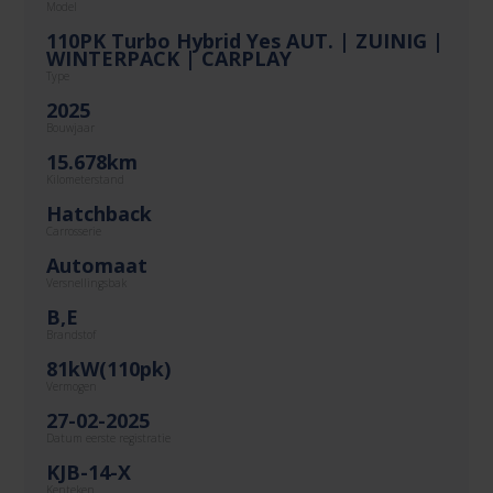
Model
110PK Turbo Hybrid Yes AUT. | ZUINIG |
WINTERPACK | CARPLAY
Type
2025
Bouwjaar
15.678km
Kilometerstand
Hatchback
Carrosserie
Automaat
Versnellingsbak
B,E
Brandstof
81kW(110pk)
Vermogen
27-02-2025
Datum eerste registratie
KJB-14-X
Kenteken