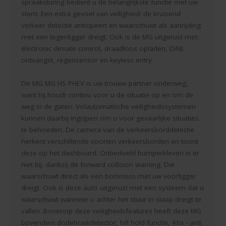
spraaksturing bedient u de belangrijkste functie met uw
stem. Een extra gevoel van veiligheid: de kruisend
verkeer detectie anticipeert en waarschuwt als aanrijding
met een tegenligger dreigt. Ook is de MG uitgerust met:
electronic climate control, draadloos opladen, DAB
ontvangst, regensensor en keyless entry.
De MG MG HS PHEV is uw trouwe partner onderweg,
want hij houdt continu voor u de situatie op en om de
weg in de gaten. Volautomatische veiligheidssystemen
kunnen daarbij ingrijpen om u voor gevaarlijke situaties
te behoeden. De camera van de verkeersborddetectie
herkent verschillende soorten verkeersborden en toont
deze op het dashboard. Onbedoeld bumperkleven is er
niet bij, dankzij de forward collision warning. Die
waarschuwt direct als een botsrisico met uw voorligger
dreigt. Ook is deze auto uitgerust met een systeem dat u
waarschuwt wanneer u achter het stuur in slaap dreigt te
vallen. Bovenop deze veiligheidsfeatures heeft deze MG
bovendien dodehoekdetector, hill hold functie, Abs - anti