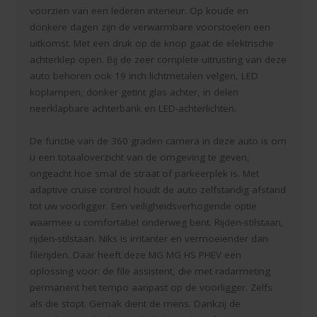
voorzien van een lederen interieur. Op koude en
donkere dagen zijn de verwarmbare voorstoelen een
uitkomst. Met een druk op de knop gaat de elektrische
achterklep open. Bij de zeer complete uitrusting van deze
auto behoren ook 19 inch lichtmetalen velgen, LED
koplampen, donker getint glas achter, in delen
neerklapbare achterbank en LED-achterlichten.
De functie van de 360 graden camera in deze auto is om
u een totaaloverzicht van de omgeving te geven,
ongeacht hoe smal de straat of parkeerplek is. Met
adaptive cruise control houdt de auto zelfstandig afstand
tot uw voorligger. Een veiligheidsverhogende optie
waarmee u comfortabel onderweg bent. Rijden-stilstaan,
rijden-stilstaan. Niks is irritanter en vermoeiender dan
filerijden. Daar heeft deze MG MG HS PHEV een
oplossing voor: de file assistent, die met radarmeting
permanent het tempo aanpast op de voorligger. Zelfs
als die stopt. Gemak dient de mens. Dankzij de