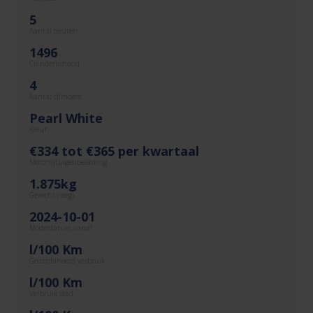
5
Aantal deuren
1496
Cilinderinhoud
4
Aantal cilinders
Pearl White
Kleur
€334 tot €365 per kwartaal
Motorrijtuigenbelasting
1.875kg
Gewicht (leeg)
2024-10-01
Modeldatum vanaf
l/100 Km
Gecombineerd verbruik
l/100 Km
Verbruik stad