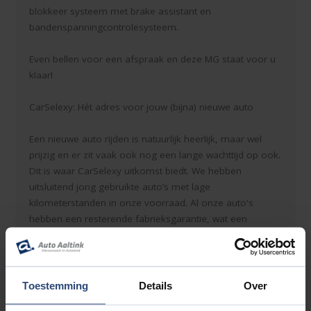
blokkeer systeem met brake assistant en
bandenspanningcontrolesysteem.
Even bellen voor een afspraak en deze MG staat voor u
klaar!
CarSelexy: Hét adres voor jouw (bijna) nieuwe auto
Een nieuwe auto rijden is natuurlijk heerlijk, maar wel
prijzig en er zit vaak ook nog een lange wachttijd op ook.
Dit is waar CarSelexy uitkomst biedt. We hebben
uitsluitend jong gebruikte auto’s met lage
kilometerstanden in onze voorraad. Al onze auto's
hebben een resterende fabrieksgarantie, wat een
CarSelexy auto uiterst betrouwbaar maakt. En omdat wij
auto's van alle merken leveren, is ons aanbod zeer
divers en is de keuze groot! Alleen maar voordelen dus!
Toestemming
Details
Over
Voordelen CarSelexy: