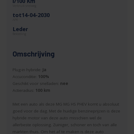
l/100 Km
Verbruik snelweg
tot14-04-2030
APK
Leder
Bekleding
Omschrijving
Plug-in hybride:
Ja
Accuconditie:
100%
Geschikt voor snelladen:
nee
Actieradius:
100 km
Met een auto als deze MG MG HS PHEV komt u absoluut
goed voor de dag. Met de huidige benzineprijzen is deze
hybride motor van deze auto misschien wel de
allerbeste oplossing. Zuiniger, schoner en toch van alle
markten thuis. Om het af te maken is deze auto