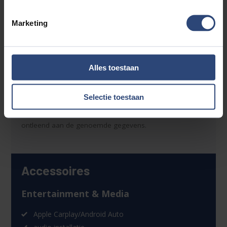
mogelijk. Voor meer informatie kijk op
https://www.autoaaltink.nl of neem contact met ons op
Marketing
via telefoonnummer: 0548 620 320
Alle moeite is genomen om de informatie in deze
advertentie zo accuraat en actueel mogelijk weer te
Alles toestaan
geven. Fouten zijn echter nooit uit te sluiten. Vertrouw
daarom niet alleen op deze informatie, maar controleer
Selectie toestaan
bij aankoop de zaken die uw beslissing zouden kunnen
beïnvloeden. Er kunnen dan ook geen rechten worden
ontleend aan de genoemde gegevens.
Accessoires
Entertainment & Media
Apple Carplay/Android Auto