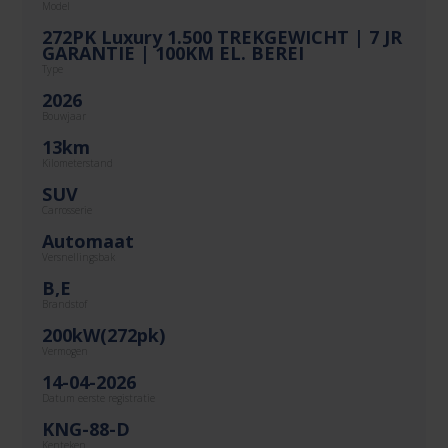
Model
272PK Luxury 1.500 TREKGEWICHT | 7 JR
GARANTIE | 100KM EL. BEREI
Type
2026
Bouwjaar
13km
Kilometerstand
SUV
Carrosserie
Automaat
Versnellingsbak
B,E
Brandstof
200kW(272pk)
Vermogen
14-04-2026
Datum eerste registratie
KNG-88-D
Kenteken