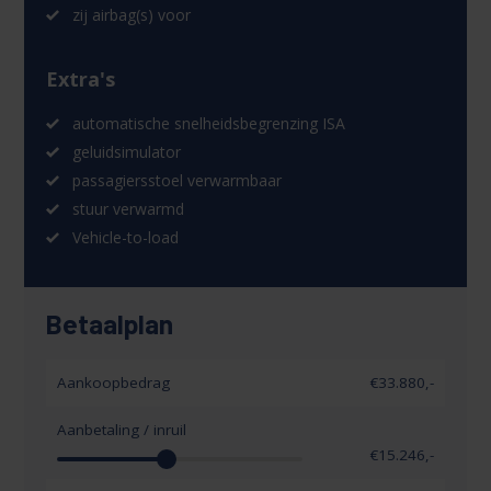
zij airbag(s) voor
Extra's
automatische snelheidsbegrenzing ISA
geluidsimulator
passagiersstoel verwarmbaar
stuur verwarmd
Vehicle-to-load
Betaalplan
Aankoopbedrag
€33.880,-
Aanbetaling / inruil
€
15.246
,-