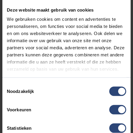
•Uitsluitend jong gebruikte auto's met een lage
kilometerstand
Deze website maakt gebruik van cookies
•Groot aanbod auto's met diverse merken en modellen
We gebruiken cookies om content en advertenties te
•Financieringsopties
personaliseren, om functies voor social media te bieden
•Maximale zekerheid door 12 maanden garantie uit te
en om ons websiteverkeer te analyseren. Ook delen we
bereiden tot 3 jaar
informatie over uw gebruik van onze site met onze
•Een (bijna) nieuwe auto tegen een aantrekkelijke prijs.
partners voor social media, adverteren en analyse. Deze
partners kunnen deze gegevens combineren met andere
De getoonde vraagprijs is inclusief ons basis
informatie die u aan ze heeft verstrekt of die ze hebben
servicepakket bestaande uit tenaamstelling, stofzuigen,
verzameld op basis van uw gebruik van hun services.
wassen, NAP check en een geldige apk keuring. Voor een
meerprijs van € 795,- leveren wij uw auto af als GARANT
OCCASION inclusief een onderhoudsbeurt conform
Toestemmingsselectie
fabrieks voorschrift, halve tank brandstof, professionele
Noodzakelijk
poetsbeurt met interieur reiniging, bij EV of PHEV
minimaal 1 laadkabel (tenzij er 2 laadkabels aanwezig
Voorkeuren
zijn), minimaal 12 maanden geldige APK, 12 maanden
Garant Occasion garantie en 12 maanden pech
onderweg service door heel Europa. Kortom.....
Statistieken
verzekerde kwaliteit.... Vanzelfsprekend is inruil ook