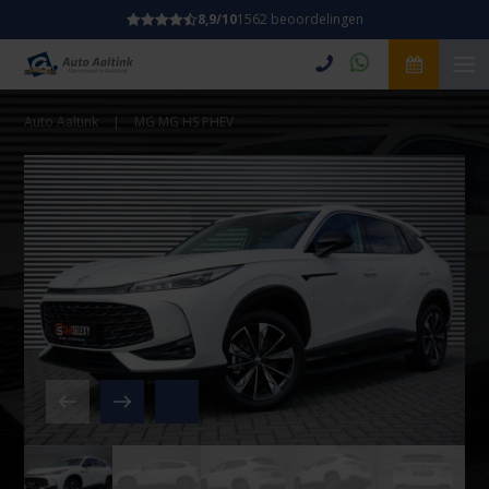
8,9/10
1562 beoordelingen
Auto Aaltink
|
MG MG HS PHEV
Video