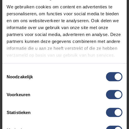
We gebruiken cookies om content en advertenties te
1.5 DM-I FWD BOOST 218 PK | BRUIN INT. | 6JR GARANTIE |
MY26 | 2026
personaliseren, om functies voor social media te bieden
€33.880'
€266 p.mnd
24km
en om ons websiteverkeer te analyseren. Ook delen we
informatie over uw gebruik van onze site met onze
partners voor social media, adverteren en analyse. Deze
partners kunnen deze gegevens combineren met andere
informatie die u aan ze heeft verstrekt of die ze hebben
verzameld op basis van uw gebruik van hun services.
BEKIJK DEZE AUTO
Toestemmingsselectie
Noodzakelijk
Voorkeuren
Statistieken