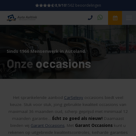
8,9/10
1562 beoordelingen
Sinds 1966 Mensenwerk in Autoland.
Onze
occasions
Het sprankelende aanbod
CarSelexy
occasions biedt veel
keuze. Stuk voor stuk, jong gebruikte kwaliteit occasions van
maximaal 36 maanden oud, scherp geprijsd met minimaal 12
maanden garantie…
Écht zo goed als nieuw!
Daarnaast
bieden wij
Garant Occasions
. Met
Garant Occasions
kunt u
rekenen op uitgebreide kwaliteitscontroles, keiharde garanties