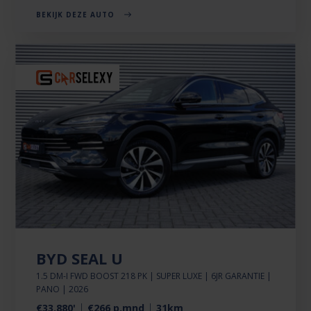
BEKIJK DEZE AUTO
BYD SEAL U
1.5 DM-I FWD BOOST 218 PK | SUPER LUXE | 6JR GARANTIE |
PANO | 2026
€33.880'
€266 p.mnd
31km