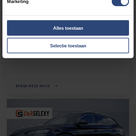
Marketing
BYD SEAL U
Alles toestaan
1.5 TURBO DM-I AWD DESIGN 323 PK | 1.300 TREKGEWICHT
| 360°CAM | 2026
Selectie toestaan
€39.880'
€313 p.mnd
22km
BEKIJK DEZE AUTO