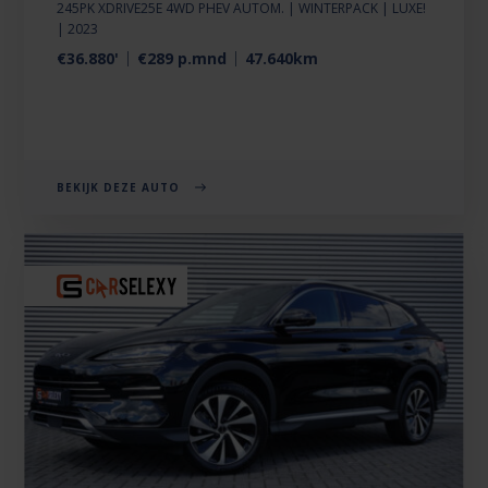
245PK XDRIVE25E 4WD PHEV AUTOM. | WINTERPACK | LUXE!
| 2023
€36.880'
€289 p.mnd
47.640km
BEKIJK DEZE AUTO