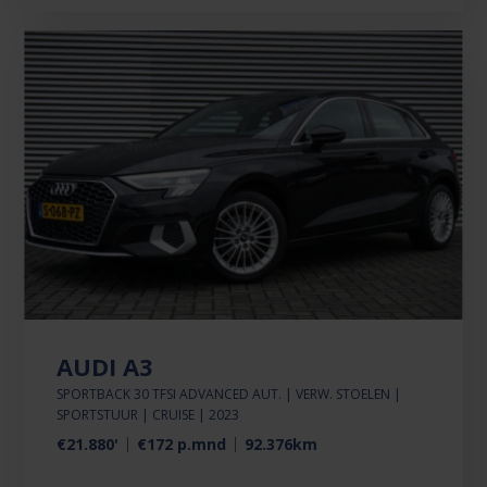
AUDI A3
SPORTBACK 30 TFSI ADVANCED AUT. | VERW. STOELEN |
SPORTSTUUR | CRUISE | 2023
€21.880'
€172 p.mnd
92.376km