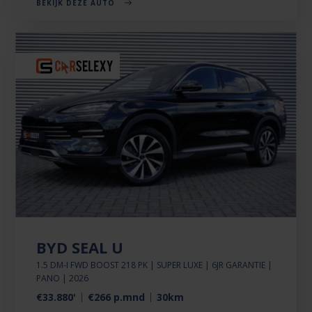
BEKIJK DEZE AUTO
BYD SEAL U
1.5 DM-I FWD BOOST 218 PK | SUPER LUXE | 6JR GARANTIE |
PANO | 2026
€33.880'
€266 p.mnd
30km