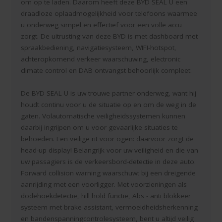
om op te laden. Daarom heeft deze BYD SEAL U een
draadloze oplaadmogelijkheid voor telefoons waarmee
u onderweg simpel en effectief voor een volle accu
zorgt. De uitrusting van deze BYD is met dashboard met
spraakbediening, navigatiesysteem, WIFI-hotspot,
achteropkomend verkeer waarschuwing, electronic
climate control en DAB ontvangst behoorlijk compleet.
De BYD SEAL U is uw trouwe partner onderweg, want hij
houdt continu voor u de situatie op en om de weg in de
gaten. Volautomatische veiligheidssystemen kunnen
daarbij ingrijpen om u voor gevaarlijke situaties te
behoeden. Een veilige rit voor ogen: daarvoor zorgt de
head-up display! Belangrijk voor uw veiligheid en die van
uw passagiers is de verkeersbord-detectie in deze auto.
Forward collision warning waarschuwt bij een dreigende
aanrijding met een voorligger. Met voorzieningen als
dodehoekdetectie, hill hold functie, Abs - anti blokkeer
systeem met brake assistant, vermoeidheidsherkenning
en bandenspanningcontrolesysteem, bent u altijd veilig