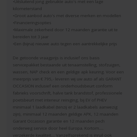
•Uitsluitend jong gebruikte auto's met een lage
kilometerstand
•Groot aanbod auto's met diverse merken en modellen
•Financieringsopties
•Maximale zekerheid door 12 maanden garantie uit te
bereiden tot 3 jaar
•Een (bijna) nieuwe auto tegen een aantrekkelijke prijs
De getoonde vraagprijs is inclusief ons basis
servicepakket bestaande uit tenaamstelling, stofzuigen,
wassen, NAP check en een geldige apk keuring. Voor een
meerprijs van € 795,- leveren wij uw auto af als GARANT
OCCASION inclusief een onderhoudsbeurt conform
fabrieks voorschrift, halve tank brandstof, professionele
poetsbeurt met interieur reiniging, bij EV of PHEV
minimaal 1 laadkabel (tenzij er 2 laadkabels aanwezig
zijn), minimaal 12 maanden geldige APK, 12 maanden
Garant Occasion garantie en 12 maanden pech
onderweg service door heel Europa. Kortom.....
verzekerde kwaliteit.... Vanzelfsprekend is inruil ook