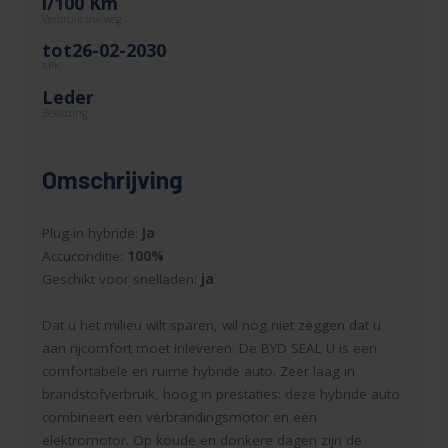
l/100 Km
Verbruik snelweg
tot26-02-2030
APK
Leder
Bekleding
Omschrijving
Plug-in hybride:
Ja
Accuconditie:
100%
Geschikt voor snelladen:
ja
Dat u het milieu wilt sparen, wil nog niet zeggen dat u
aan rijcomfort moet inleveren. De BYD SEAL U is een
comfortabele en ruime hybride auto. Zeer laag in
brandstofverbruik, hoog in prestaties: deze hybride auto
combineert een verbrandingsmotor en een
elektromotor. Op koude en donkere dagen zijn de