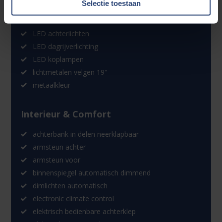
Selectie toestaan
buitenspiegels verwarmbaar
dakrails
LED achterlichten
LED dagrijverlichting
LED koplampen
lichtmetalen velgen 19"
metaalkleur
Interieur & Comfort
achterbank in delen neerklapbaar
armsteun achter
armsteun voor
binnenspiegel automatisch dimmend
dimlichten automatisch
electronic climate control
elektrisch bedienbare achterklep