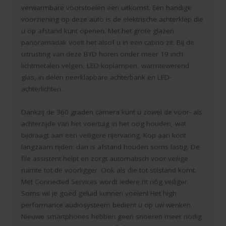
verwarmbare voorstoelen een uitkomst. Een handige
voorziening op deze auto is de elektrische achterklep die
u op afstand kunt openen. Met het grote glazen
panoramadak voelt het alsof u in een cabrio zit. Bij de
uitrusting van deze BYD horen onder meer 19 inch
lichtmetalen velgen, LED koplampen, warmtewerend
glas, in delen neerklapbare achterbank en LED-
achterlichten.
Dankzij de 360 graden camera kunt u zowel de voor- als
achterzijde van het voertuig in het oog houden, wat
bijdraagt aan een veiligere rijervaring. Kop aan kont
langzaam rijden: dan is afstand houden soms lastig. De
file assistent helpt en zorgt automatisch voor veilige
ruimte tot de voorligger. Ook als die tot stilstand komt.
Met Connected Services wordt iedere rit nóg veiliger.
Soms wil je goed geluid kunnen voelen! Het high
performance audiosysteem bedient u op uw wenken.
Nieuwe smartphones hebben geen snoeren meer nodig