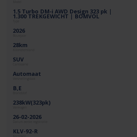
Model
1.5 Turbo DM-i AWD Design 323 pk |
1.300 TREKGEWICHT | BOMVOL
Type
2026
Bouwjaar
28km
Kilometerstand
SUV
Carrosserie
Automaat
Versnellingsbak
B,E
Brandstof
238kW(323pk)
Vermogen
26-02-2026
Datum eerste registratie
KLV-92-R
Kenteken