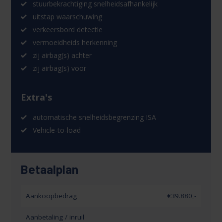
stuurbekrachtiging snelheidsafhankelijk
uitstap waarschuwing
verkeersbord detectie
vermoeidheids herkenning
zij airbag(s) achter
zij airbag(s) voor
Extra's
automatische snelheidsbegrenzing ISA
Vehicle-to-load
Betaalplan
Aankoopbedrag
€39.880,-
Aanbetaling / inruil