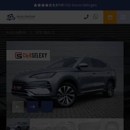
8,9/10
1562 beoordelingen
Auto Aaltink
|
BYD SEAL U
Video