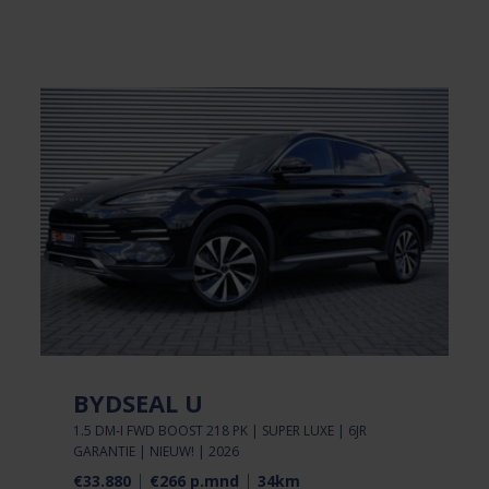
BYDSEAL U
1.5 DM-I FWD BOOST 218 PK | SUPER LUXE | 6JR
GARANTIE | NIEUW! | 2026
€33.880
€266 p.mnd
34km