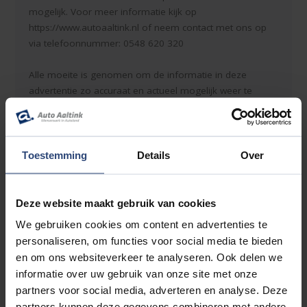
mogelijk. Voor meer informatie kijk op
https://www.autoaaltink.nl of neem contact met ons op
via telefoonnummer: 0548 620 320
Alle moeite is genomen om de informatie in deze
advertentie zo accuraat en actueel mogelijk weer te
geven. Fouten zijn echter nooit uit te sluiten. Vertrouw
daarom niet alleen op deze informatie, maar controleer
bij aankoop de zaken die uw beslissing zouden kunnen
beïnvloeden. Er kunnen dan ook geen rechten worden
Toestemming
Details
Over
ontleend aan de genoemde gegevens.
Deze website maakt gebruik van cookies
We gebruiken cookies om content en advertenties te
Accessoires
personaliseren, om functies voor social media te bieden
en om ons websiteverkeer te analyseren. Ook delen we
Entertainment & Media
informatie over uw gebruik van onze site met onze
Apple Carplay/Android Auto
partners voor social media, adverteren en analyse. Deze
partners kunnen deze gegevens combineren met andere