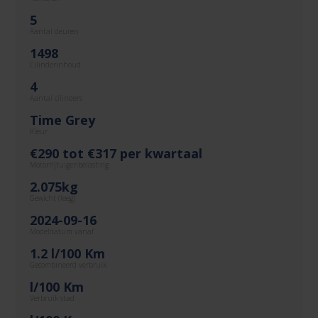
5
Aantal deuren
1498
Cilinderinhoud
4
Aantal cilinders
Time Grey
Kleur
€290 tot €317 per kwartaal
Motorrijtuigenbelasting
2.075kg
Gewicht (leeg)
2024-09-16
Modeldatum vanaf
1.2 l/100 Km
Gecombineerd verbruik
l/100 Km
Verbruik stad