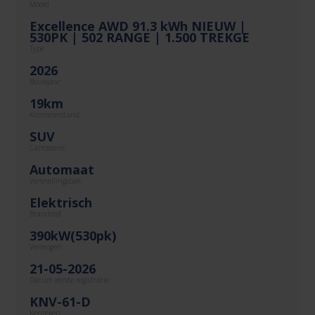
Model
Excellence AWD 91.3 kWh NIEUW |
530PK | 502 RANGE | 1.500 TREKGE
Type
2026
Bouwjaar
19km
Kilometerstand
SUV
Carrosserie
Automaat
Versnellingsbak
Elektrisch
Brandstof
390kW(530pk)
Vermogen
21-05-2026
Datum eerste registratie
KNV-61-D
Kenteken