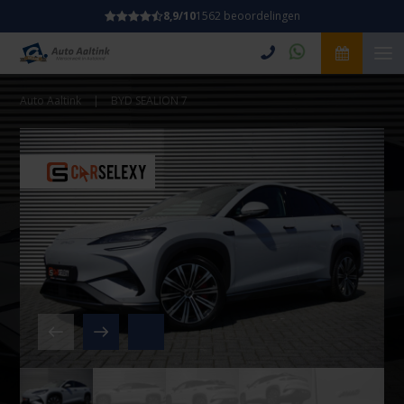
8,9/10
1562 beoordelingen
Auto Aaltink
|
BYD SEALION 7
Video