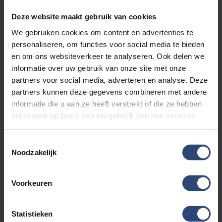
beïnvloeden. Er kunnen dan ook geen rechten worden
ontleend aan de genoemde gegevens.
Deze website maakt gebruik van cookies
We gebruiken cookies om content en advertenties te
personaliseren, om functies voor social media te bieden
Accessoires
en om ons websiteverkeer te analyseren. Ook delen we
informatie over uw gebruik van onze site met onze
Entertainment & Media
partners voor social media, adverteren en analyse. Deze
partners kunnen deze gegevens combineren met andere
Apple Carplay/Android Auto
informatie die u aan ze heeft verstrekt of die ze hebben
audio installatie
verzameld op basis van uw gebruik van hun services.
Bluetooth
connected services
Toestemmingsselectie
DAB
Noodzakelijk
draadloze telefoonlader
head-up display
Voorkeuren
multimedia-voorbereiding
multimedia scherm groot
Statistieken
navigatiesysteem full map