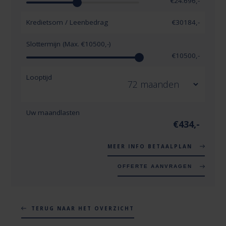
€
24.696
,-
Kredietsom / Leenbedrag
€
30184
,-
Slottermijn (Max. €
10500
,-)
€
10500
,-
Looptijd
Uw maandlasten
€
434
,-
MEER INFO BETAALPLAN
OFFERTE AANVRAGEN
TERUG NAAR HET OVERZICHT