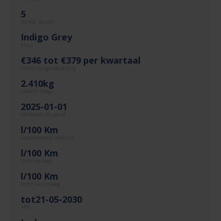
5
Aantal deuren
Indigo Grey
Kleur
€346 tot €379 per kwartaal
Motorrijtuigenbelasting
2.410kg
Gewicht (leeg)
2025-01-01
Modeldatum vanaf
l/100 Km
Gecombineerd verbruik
l/100 Km
Verbruik stad
l/100 Km
Verbruik snelweg
tot21-05-2030
APK