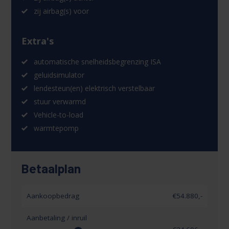
zij airbag(s) voor
Extra's
automatische snelheidsbegrenzing ISA
geluidsimulator
lendesteun(en) elektrisch verstelbaar
stuur verwarmd
Vehicle-to-load
warmtepomp
Betaalplan
Aankoopbedrag
€54.880,-
Aanbetaling / inruil