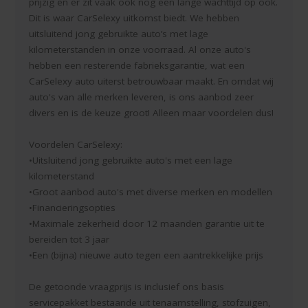
prijzig en er zit vaak ook nog een lange wachttijd op ook.
Dit is waar CarSelexy uitkomst biedt. We hebben
uitsluitend jong gebruikte auto’s met lage
kilometerstanden in onze voorraad. Al onze auto's
hebben een resterende fabrieksgarantie, wat een
CarSelexy auto uiterst betrouwbaar maakt. En omdat wij
auto's van alle merken leveren, is ons aanbod zeer
divers en is de keuze groot! Alleen maar voordelen dus!
Voordelen CarSelexy:
•Uitsluitend jong gebruikte auto's met een lage
kilometerstand
•Groot aanbod auto's met diverse merken en modellen
•Financieringsopties
•Maximale zekerheid door 12 maanden garantie uit te
bereiden tot 3 jaar
•Een (bijna) nieuwe auto tegen een aantrekkelijke prijs
De getoonde vraagprijs is inclusief ons basis
servicepakket bestaande uit tenaamstelling, stofzuigen,