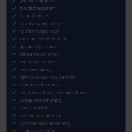
gelaagde zijruit(en)
grootlichtassistent
hill hold functie
hoofd airbag(s) achter
hoofd airbag(s) voor
kruisend verkeer detectie
oplaadmogelijkheid
parkeersensor achter
parkeersensor voor
passagiersairbag
rijstrooksensor met correctie
rondomzicht camera
stuurbekrachtiging snelheidsafhankelijk
uitstap waarschuwing
uitwijk assistent
verkeersbord detectie
vermoeidheids herkenning
zij airbag(s) achter