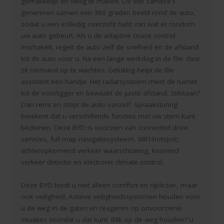
gemakkelijk en veilig te maken. De vier camera's
genereren samen een 360 graden beeld rond de auto,
zodat u een volledig overzicht hebt van wat er rondom
uw auto gebeurt. Als u de adaptive cruise control
inschakelt, regelt de auto zelf de snelheid en de afstand
tot de auto voor u. Na een lange werkdag in de file: daar
zit niemand op te wachten. Gelukkig helpt de file
assistent een handje. Het radarsysteem meet de ruimte
tot de voorligger en bewaakt de juiste afstand. Stilstaan?
Dan remt en stopt de auto vanzelf. Spraaksturing
betekent dat u verschillende functies met uw stem kunt
bedienen. Deze BYD is voorzien van connected drive
services, full map navigatiesysteem, WIFI-hotspot,
achteropkomend verkeer waarschuwing, kruisend
verkeer detectie en electronic climate control.
Deze BYD biedt u niet alleen comfort en rijplezier, maar
ook veiligheid. Actieve veiligheidssystemen houden voor
u de weg in de gaten en reageren op onvoorziene
situaties voordat u dat kunt. Blik op de weg houden? U