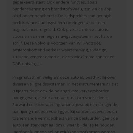
geparkeerd staat. Ook andere functies, zoals
bandenspanning en brandstofniveau, zijn via de app
altijd onder handbereik. De luidsprekers van het high
performance audiosysteem omringen u met een
uitgebalanceerd geluid. Ook praktisch: deze auto is
voorzien van een eigen navigatiesysteem met harde
schijf. Deze Volvo is voorzien van WIFI-hotspot,
achteropkomend verkeer waarschuwing, R-design,
kruisend verkeer detectie, electronic climate control en
DAB ontvangst.
Pragmatisch en veilig als deze auto is, beschikt hij over
diverse veiligheidssystemen. In het instrumentarium ziet
u tijdens de rit ook de belangrijkste verkeersborden
aangegeven, die de auto automatisch voor u leest.
Forward collision warning waarschuwt bij een dreigende
aanrijding met een voorligger. Bij concentratieverlies en
toenemende vermoeidheid van de bestuurder, geeft de
auto een sterk signaal om u weer bij de les te houden.
Hierdoor kunnen veel ongelukken voorkomen worden.