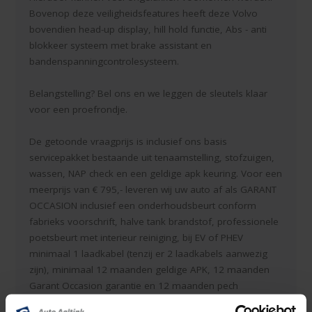
Bovenop deze veiligheidsfeatures heeft deze Volvo
bovendien head-up display, hill hold functie, Abs - anti
blokkeer systeem met brake assistant en
bandenspanningcontrolesysteem.
Belangstelling? Bel ons en we leggen de sleutels klaar
voor een proefrondje.
De getoonde vraagprijs is inclusief ons basis
servicepakket bestaande uit tenaamstelling, stofzuigen,
wassen, NAP check en een geldige apk keuring. Voor een
meerprijs van € 795,- leveren wij uw auto af als GARANT
OCCASION inclusief een onderhoudsbeurt conform
fabrieks voorschrift, halve tank brandstof, professionele
poetsbeurt met interieur reiniging, bij EV of PHEV
minimaal 1 laadkabel (tenzij er 2 laadkabels aanwezig
zijn), minimaal 12 maanden geldige APK, 12 maanden
Garant Occasion garantie en 12 maanden pech
onderweg service door heel Europa. Kortom.....