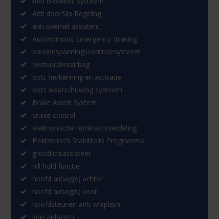
Anti Blokkeer Systeem
Anti doorSlip Regeling
anti overhel assistent
Autonomous Emergency Braking
bandenspanningscontrolesysteem
bestuurdersairbag
bots herkenning en activatie
bots waarschuwing systeem
Brake Assist System
cruise control
elektronische remkrachtverdeling
Elektronisch Stabiliteits Programma
grootlichtassistent
hill hold functie
hoofd airbag(s) achter
hoofd airbag(s) voor
hoofdsteunen anti-whiplash
knie airbag(s)