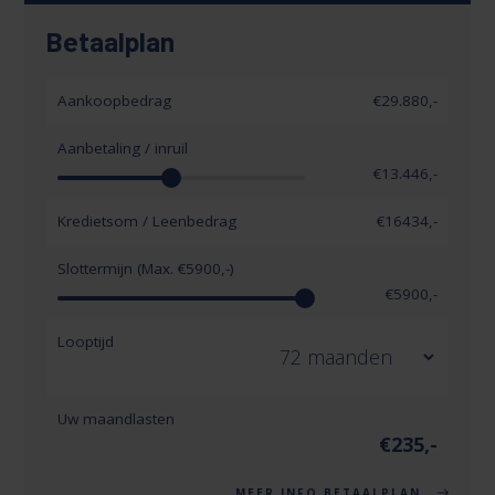
Betaalplan
Aankoopbedrag
€29.880,-
Aanbetaling / inruil
€
13.446
,-
Kredietsom / Leenbedrag
€
16434
,-
Slottermijn (Max. €
5900
,-)
€
5900
,-
Looptijd
Uw maandlasten
€
235
,-
MEER INFO BETAALPLAN