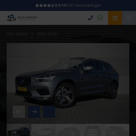
8,9/10
1561 beoordelingen
Auto Aaltink
|
Volvo XC60
Video