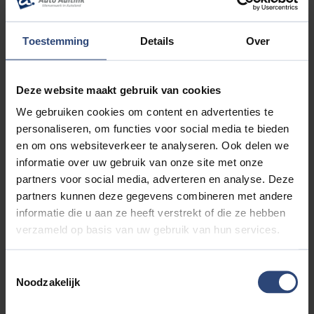
verzekerde kwaliteit.... Vanzelfsprekend is inruil ook
mogelijk. Voor meer informatie kijk op
https://www.autoaaltink.nl of neem contact met ons op
Toestemming
Details
Over
via telefoonnummer: 0548 620 320
Alle moeite is genomen om de informatie in deze
Deze website maakt gebruik van cookies
advertentie zo accuraat en actueel mogelijk weer te
We gebruiken cookies om content en advertenties te
geven. Fouten zijn echter nooit uit te sluiten. Vertrouw
personaliseren, om functies voor social media te bieden
daarom niet alleen op deze informatie, maar controleer
en om ons websiteverkeer te analyseren. Ook delen we
bij aankoop de zaken die uw beslissing zouden kunnen
informatie over uw gebruik van onze site met onze
beïnvloeden. Er kunnen dan ook geen rechten worden
partners voor social media, adverteren en analyse. Deze
ontleend aan de genoemde gegevens.
partners kunnen deze gegevens combineren met andere
informatie die u aan ze heeft verstrekt of die ze hebben
verzameld op basis van uw gebruik van hun services.
Accessoires
Toestemmingsselectie
Entertainment & Media
Noodzakelijk
Apple Carplay/Android Auto