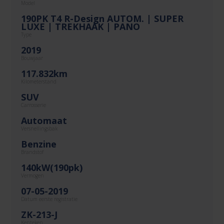
Model
190PK T4 R-Design AUTOM. | SUPER
LUXE | TREKHAAK | PANO
Type
2019
Bouwjaar
117.832km
Kilometerstand
SUV
Carrosserie
Automaat
Versnellingsbak
Benzine
Brandstof
140kW(190pk)
Vermogen
07-05-2019
Datum eerste registratie
ZK-213-J
Kenteken