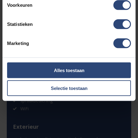
audio installatie
Voorkeuren
audio installatie premium
audio installatie premium
Statistieken
Bluetooth
boordcomputer
Marketing
connected services
DAB
DAB
head-up display
Alles toestaan
head-up display
multimedia-voorbereiding
Selectie toestaan
navigatiesysteem full map + hard disk
spraakbediening
WiFi
Exterieur