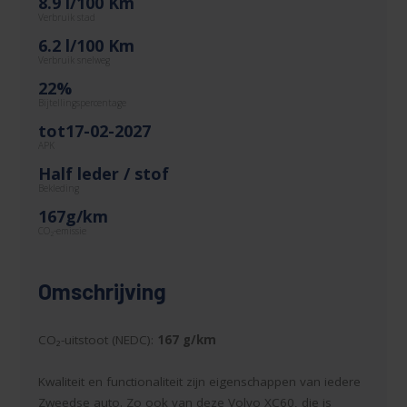
8.9 l/100 Km
Verbruik stad
6.2 l/100 Km
Verbruik snelweg
22%
Bijtellingspercentage
tot17-02-2027
APK
Half leder / stof
Bekleding
167g/km
CO
-emissie
2
Omschrijving
CO₂-uitstoot (NEDC):
167 g/km
Kwaliteit en functionaliteit zijn eigenschappen van iedere
Zweedse auto. Zo ook van deze Volvo XC60, die is