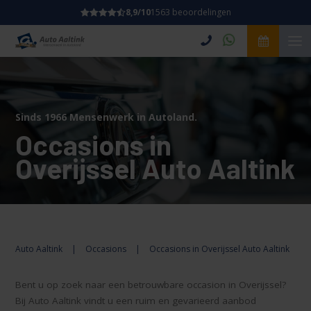
8,9/10
1563 beoordelingen
Sinds 1966 Mensenwerk in Autoland.
Occasions in
Overijssel Auto Aaltink
Auto Aaltink
|
Occasions
|
Occasions in Overijssel Auto Aaltink
Bent u op zoek naar een betrouwbare occasion in Overijssel?
Bij Auto Aaltink vindt u een ruim en gevarieerd aanbod