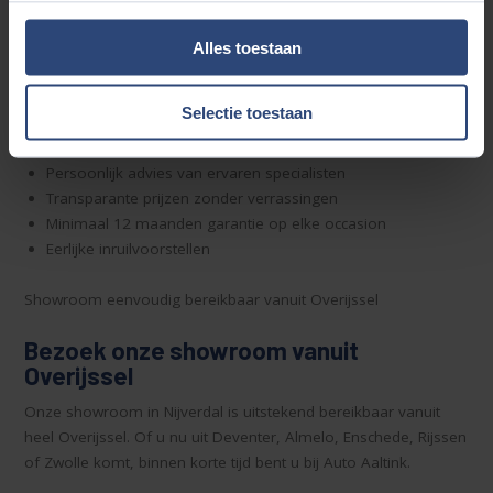
van uw nieuwe aankoop.
Alles toestaan
Waarom kiezen voor Auto Aaltink?
Steeds meer klanten uit Rijssen kiezen voor Auto Aaltink,
Selectie toestaan
omdat wij méér bieden dan alleen een auto. Wij onderscheiden
ons met:
Persoonlijk advies van ervaren specialisten
Transparante prijzen zonder verrassingen
Minimaal 12 maanden garantie op elke occasion
Eerlijke inruilvoorstellen
Showroom eenvoudig bereikbaar vanuit Overijssel
Bezoek onze showroom vanuit
Overijssel
Onze showroom in Nijverdal is uitstekend bereikbaar vanuit
heel Overijssel. Of u nu uit Deventer, Almelo, Enschede, Rijssen
of Zwolle komt, binnen korte tijd bent u bij Auto Aaltink.