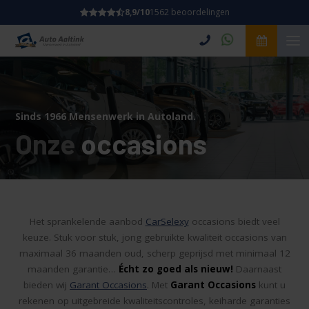
8,9/10
1562 beoordelingen
Sinds 1966 Mensenwerk in Autoland.
Onze
occasions
Het sprankelende aanbod
CarSelexy
occasions biedt veel
keuze. Stuk voor stuk, jong gebruikte kwaliteit occasions van
maximaal 36 maanden oud, scherp geprijsd met minimaal 12
maanden garantie…
Écht zo goed als nieuw!
Daarnaast
bieden wij
Garant Occasions
. Met
Garant Occasions
kunt u
rekenen op uitgebreide kwaliteitscontroles, keiharde garanties