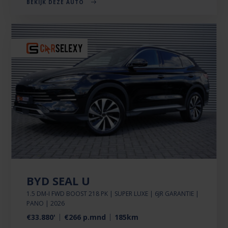
BEKIJK DEZE AUTO
BYD SEAL U
1.5 DM-I FWD BOOST 218 PK | SUPER LUXE | 6JR GARANTIE |
PANO | 2026
€33.880'
€266 p.mnd
185km