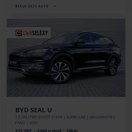
BEKIJK DEZE AUTO
BYD SEAL U
1.5 DM-I FWD BOOST 218 PK | SUPER LUXE | 6JR GARANTIE |
PANO | 2026
€33.880'
€266 p.mnd
30km