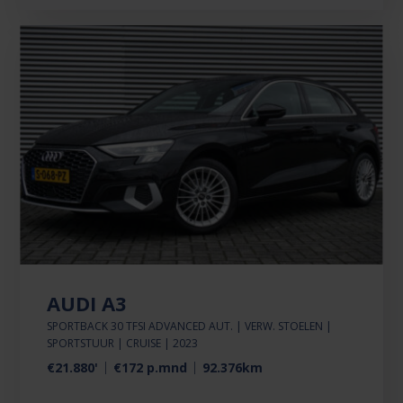
AUDI A3
SPORTBACK 30 TFSI ADVANCED AUT. | VERW. STOELEN |
SPORTSTUUR | CRUISE | 2023
€21.880'
€172 p.mnd
92.376km