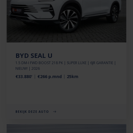
BYD SEAL U
1.5 DM-I FWD BOOST 218 PK | SUPER LUXE | 6JR GARANTIE |
NIEUW! | 2026
€33.880'
€266 p.mnd
25km
BEKIJK DEZE AUTO