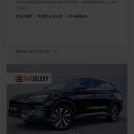
245PK XDRIVE25E 4WD PHEV AUTOM. | WINTERPACK | LUXE!
| 2023
€36.880'
€289 p.mnd
47.640km
BEKIJK DEZE AUTO