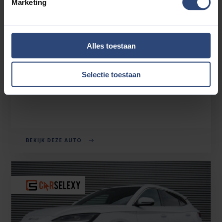
Marketing
BYD SEAL U
Alles toestaan
1.5 DM-I FWD BOOST 218 PK | SUPER LUXE | 6JR GARANTIE |
NIEUW | 2026
Selectie toestaan
€33.880'
€266 p.mnd
32km
BEKIJK DEZE AUTO