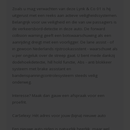
Zoals u mag verwachten van deze Lynk & Co 01 is hij
uitgerust met een reeks aan actieve veiligheidssystemen.
Belangrijk voor uw veiligheid en die van uw passagiers is
de verkeersbord-detectie in deze auto. De forward
collision warning geeft een botswaarschuwing als een
aanrijding dreigt met een voorligger. De lane assist - of
in gewoon Nederlands rijstrookassistent - waarschuwt als
u per ongeluk over de streep gaat. U bent mede dankzij
dodehoekdetectie, hill hold functie, Abs - anti blokkeer
systeem met brake assistant en
bandenspanningcontrolesysteem steeds veilig
onderweg.
Interesse? Maak dan gauw een afspraak voor een
proefrit.
CarSelexy: Hét adres voor jouw (bijna) nieuwe auto
Een nieuwe auto rijden is natuurlijk heerlijk, maar wel