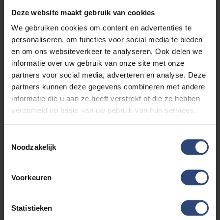
servicepakket bestaande uit tenaamstelling, stofzuigen,
Deze website maakt gebruik van cookies
wassen, NAP check en een geldige apk keuring. Voor een
meerprijs van € 795,- leveren wij uw auto af als GARANT
We gebruiken cookies om content en advertenties te
OCCASION inclusief een onderhoudsbeurt conform
personaliseren, om functies voor social media te bieden
fabrieks voorschrift, halve tank brandstof, professionele
en om ons websiteverkeer te analyseren. Ook delen we
poetsbeurt met interieur reiniging, bij EV of PHEV
informatie over uw gebruik van onze site met onze
minimaal 1 laadkabel (tenzij er 2 laadkabels aanwezig
partners voor social media, adverteren en analyse. Deze
zijn), minimaal 12 maanden geldige APK, 12 maanden
partners kunnen deze gegevens combineren met andere
Garant Occasion garantie en 12 maanden pech
informatie die u aan ze heeft verstrekt of die ze hebben
onderweg service door heel Europa. Kortom.....
verzameld op basis van uw gebruik van hun services.
verzekerde kwaliteit.... Vanzelfsprekend is inruil ook
mogelijk. Voor meer informatie kijk op
Toestemmingsselectie
https://www.autoaaltink.nl of neem contact met ons op
Noodzakelijk
via telefoonnummer: 0548 620 320
Alle moeite is genomen om de informatie in deze
Voorkeuren
advertentie zo accuraat en actueel mogelijk weer te
geven. Fouten zijn echter nooit uit te sluiten. Vertrouw
daarom niet alleen op deze informatie, maar controleer
Statistieken
bij aankoop de zaken die uw beslissing zouden kunnen