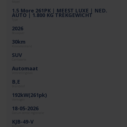
Model
1.5 More 261PK | MEEST LUXE | NED.
AUTO | 1.800 KG TREKGEWICHT
Type
2026
Bouwjaar
30km
Kilometerstand
SUV
Carrosserie
Automaat
Versnellingsbak
B,E
Brandstof
192kW(261pk)
Vermogen
18-05-2026
Datum eerste registratie
KJB-49-V
Kenteken