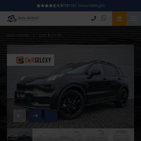
8,9/10
1561 beoordelingen
Auto Aaltink
|
Lynk & Co 01
Video