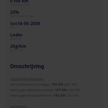
l/100 Km
Verbruik snelweg
22%
Bijtellingspercentage
tot18-05-2030
APK
Leder
Bekleding
20g/km
CO
-emissie
2
Omschrijving
Technische informatie
Gecombineerd vermogen:
192 kW
(261 PK)
Vermogen elektromotor(en):
107 kW
(145 PK)
Vermogen brandstofmotor:
192 kW
(261 PK)
Aandrijving