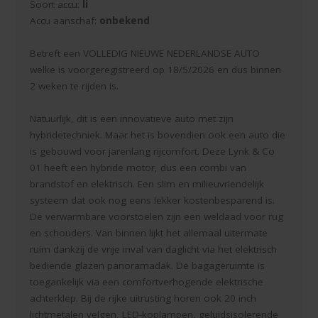
Soort accu:
li
Accu aanschaf:
onbekend
Betreft een VOLLEDIG NIEUWE NEDERLANDSE AUTO
welke is voorgeregistreerd op 18/5/2026 en dus binnen
2 weken te rijden is.
Natuurlijk, dit is een innovatieve auto met zijn
hybridetechniek. Maar het is bovendien ook een auto die
is gebouwd voor jarenlang rijcomfort. Deze Lynk & Co
01 heeft een hybride motor, dus een combi van
brandstof en elektrisch. Een slim en milieuvriendelijk
systeem dat ook nog eens lekker kostenbesparend is.
De verwarmbare voorstoelen zijn een weldaad voor rug
en schouders. Van binnen lijkt het allemaal uitermate
ruim dankzij de vrije inval van daglicht via het elektrisch
bediende glazen panoramadak. De bagageruimte is
toegankelijk via een comfortverhogende elektrische
achterklep. Bij de rijke uitrusting horen ook 20 inch
lichtmetalen velgen, LED-koplampen, geluidsisolerende