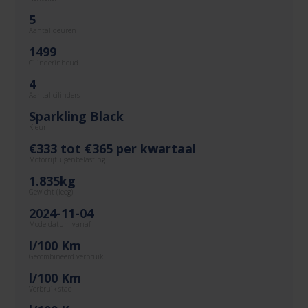
5
Aantal deuren
1499
Cilinderinhoud
4
Aantal cilinders
Sparkling Black
Kleur
€333 tot €365 per kwartaal
Motorrijtuigenbelasting
1.835kg
Gewicht (leeg)
2024-11-04
Modeldatum vanaf
l/100 Km
Gecombineerd verbruik
l/100 Km
Verbruik stad