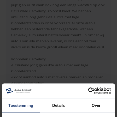
prijzig en er zit vaak ook nog een lange wachttijd op ook.
Dit is waar CarSelexy uitkomst biedt. We hebben
uitsluitend jong gebruikte auto’s met lage
kilometerstanden in onze voorraad. Al onze auto's
hebben een resterende fabrieksgarantie, wat een
CarSelexy auto uiterst betrouwbaar maakt. En omdat wij
auto's van alle merken leveren, is ons aanbod zeer
divers en is de keuze groot! Alleen maar voordelen dus!
Voordelen CarSelexy:
•Uitsluitend jong gebruikte auto's met een lage
kilometerstand
•Groot aanbod auto's met diverse merken en modellen
•Financieringsopties
•Maximale zekerheid door 12 maanden garantie uit te
bereiden tot 3 jaar
•Een (bijna) nieuwe auto tegen een aantrekkelijke prijs
Toestemming
Details
Over
De getoonde vraagprijs is inclusief ons basis