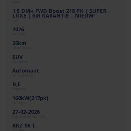
Model
1.5 DM-i FWD Boost 218 PK | SUPER
LUXE | 6JR GARANTIE | NIEUW!
Type
2026
Bouwjaar
25km
Kilometerstand
SUV
Carrosserie
Automaat
Versnellingsbak
B,E
Brandstof
160kW(217pk)
Vermogen
27-02-2026
Datum eerste registratie
KKZ-06-L
Kenteken