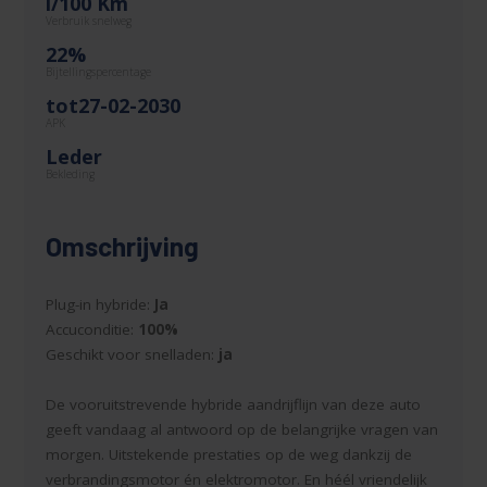
l/100 Km
Verbruik snelweg
22%
Bijtellingspercentage
tot27-02-2030
APK
Leder
Bekleding
Omschrijving
Plug-in hybride:
Ja
Accuconditie:
100%
Geschikt voor snelladen:
ja
De vooruitstrevende hybride aandrijflijn van deze auto
geeft vandaag al antwoord op de belangrijke vragen van
morgen. Uitstekende prestaties op de weg dankzij de
verbrandingsmotor én elektromotor. En héél vriendelijk