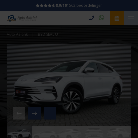
8,9/10
1562 beoordelingen
Auto Aaltink
|
BYD SEAL U
Video