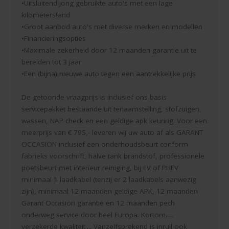
•Uitsluitend jong gebruikte auto's met een lage
kilometerstand
•Groot aanbod auto's met diverse merken en modellen
•Financieringsopties
•Maximale zekerheid door 12 maanden garantie uit te
bereiden tot 3 jaar
•Een (bijna) nieuwe auto tegen een aantrekkelijke prijs
De getoonde vraagprijs is inclusief ons basis
servicepakket bestaande uit tenaamstelling, stofzuigen,
wassen, NAP check en een geldige apk keuring. Voor een
meerprijs van € 795,- leveren wij uw auto af als GARANT
OCCASION inclusief een onderhoudsbeurt conform
fabrieks voorschrift, halve tank brandstof, professionele
poetsbeurt met interieur reiniging, bij EV of PHEV
minimaal 1 laadkabel (tenzij er 2 laadkabels aanwezig
zijn), minimaal 12 maanden geldige APK, 12 maanden
Garant Occasion garantie en 12 maanden pech
onderweg service door heel Europa. Kortom.....
verzekerde kwaliteit.... Vanzelfsprekend is inruil ook