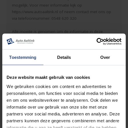
mogelijk. Voor meer informatie kijk op
https://www.autoaaltink.nl of neem contact met ons op
via telefoonnummer: 0548 620 320
Alle moeite is genomen om de informatie in deze
advertentie zo accuraat en actueel mogelijk weer te
geven. Fouten zijn echter nooit uit te sluiten. Vertrouw
daarom niet alleen op deze informatie, maar controleer
Toestemming
Details
Over
bij aankoop de zaken die uw beslissing zouden kunnen
beïnvloeden. Er kunnen dan ook geen rechten worden
ontleend aan de genoemde gegevens.
Deze website maakt gebruik van cookies
We gebruiken cookies om content en advertenties te
personaliseren, om functies voor social media te bieden
Accessoires
en om ons websiteverkeer te analyseren. Ook delen we
informatie over uw gebruik van onze site met onze
Entertainment & Media
partners voor social media, adverteren en analyse. Deze
partners kunnen deze gegevens combineren met andere
Apple Carplay/Android Auto
informatie die u aan ze heeft verstrekt of die ze hebben