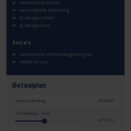
verkeersbord detectie
vermoeidheids herkenning
zij airbag(s) achter
zij airbag(s) voor
Extra's
automatische snelheidsbegrenzing ISA
Vehicle-to-load
Betaalplan
Aankoopbedrag
€33.880,-
Aanbetaling / inruil
€
15.246
,-