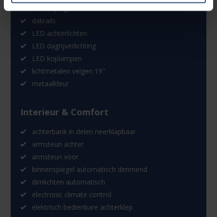
buitenspiegels verwarmbaar
dakrails
LED achterlichten
LED dagrijverlichting
LED koplampen
lichtmetalen velgen 19"
metaalkleur
Interieur & Comfort
achterbank in delen neerklapbaar
armsteun achter
armsteun voor
binnenspiegel automatisch dimmend
dimlichten automatisch
electronic climate control
elektrisch bedienbare achterklep