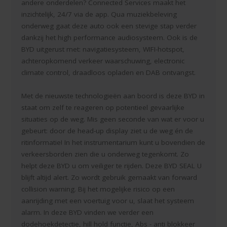
andere onderdelen? Connected Services maakt het
inzichtelijk, 24/7 via de app. Qua muziekbeleving
onderweg gaat deze auto ook een stevige stap verder
dankzij het high performance audiosysteem. Ook is de
BYD uitgerust met: navigatiesysteem, WIFI-hotspot,
achteropkomend verkeer waarschuwing, electronic
climate control, draadloos opladen en DAB ontvangst.
Met de nieuwste technologieën aan boord is deze BYD in
staat om zelf te reageren op potentieel gevaarlijke
situaties op de weg. Mis geen seconde van wat er voor u
gebeurt: door de head-up display ziet u de weg én de
ritinformatie! In het instrumentarium kunt u bovendien de
verkeersborden zien die u onderweg tegenkomt. Zo
helpt deze BYD u om veiliger te rijden. Deze BYD SEAL U
blijft altijd alert. Zo wordt gebruik gemaakt van forward
collision warning. Bij het mogelijke risico op een
aanrijding met een voertuig voor u, slaat het systeem
alarm. In deze BYD vinden we verder een
dodehoekdetectie, hill hold functie, Abs - anti blokkeer