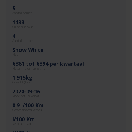
5
Aantal deuren
1498
Cilinderinhoud
4
Aantal cilinders
Snow White
Kleur
€361 tot €394 per kwartaal
Motorrijtuigenbelasting
1.915kg
Gewicht (leeg)
2024-09-16
Modeldatum vanaf
0.9 l/100 Km
Gecombineerd verbruik
l/100 Km
Verbruik stad