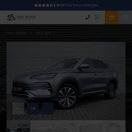
8,9/10
1562 beoordelingen
Auto Aaltink
|
BYD SEAL U
Video