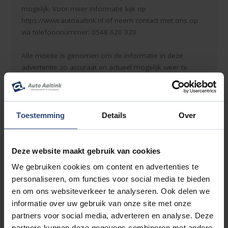
mogelijk. Voor meer informatie kijk op
https://www.autoaaltink.nl of neem contact met ons op
via telefoonnummer: 0548 620 320
Alle moeite is genomen om de informatie in deze
advertentie zo accuraat en actueel mogelijk weer te
geven. Fouten zijn echter nooit uit te sluiten. Vertrouw
daarom niet alleen op deze informatie, maar controleer
bij aankoop de zaken die uw beslissing zouden kunnen
beïnvloeden. Er kunnen dan ook geen rechten worden
Toestemming
Details
Over
ontleend aan de genoemde gegevens.
Deze website maakt gebruik van cookies
We gebruiken cookies om content en advertenties te
Accessoires
personaliseren, om functies voor social media te bieden
en om ons websiteverkeer te analyseren. Ook delen we
Entertainment & Media
informatie over uw gebruik van onze site met onze
Apple Carplay/Android Auto
partners voor social media, adverteren en analyse. Deze
partners kunnen deze gegevens combineren met andere