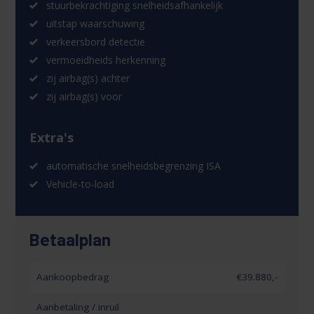
stuurbekrachtiging snelheidsafhankelijk
uitstap waarschuwing
verkeersbord detectie
vermoeidheids herkenning
zij airbag(s) achter
zij airbag(s) voor
Extra's
automatische snelheidsbegrenzing ISA
Vehicle-to-load
Betaalplan
Aankoopbedrag
€39.880,-
Aanbetaling / inruil