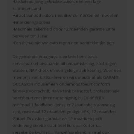
•Uitsluitend jong gebruikte auto's met een lage
kilometerstand
•Groot aanbod auto's met diverse merken en modellen
•Financieringsopties
•Maximale zekerheid door 12 maanden garantie uit te
bereiden tot 3 jaar
•Een (bijna) nieuwe auto tegen een aantrekkelijke prijs
De getoonde vraagprijs is inclusief ons basis
servicepakket bestaande uit tenaamstelling, stofzuigen,
wassen, NAP check en een geldige apk keuring. Voor een
meerprijs van € 795,- leveren wij uw auto af als GARANT
OCCASION inclusief een onderhoudsbeurt conform
fabrieks voorschrift, halve tank brandstof, professionele
poetsbeurt met interieur reiniging, bij EV of PHEV
minimaal 1 laadkabel (tenzij er 2 laadkabels aanwezig
zijn), minimaal 12 maanden geldige APK, 12 maanden
Garant Occasion garantie en 12 maanden pech
onderweg service door heel Europa. Kortom.....
verzekerde kwaliteit.... Vanzelfsprekend is inruil ook