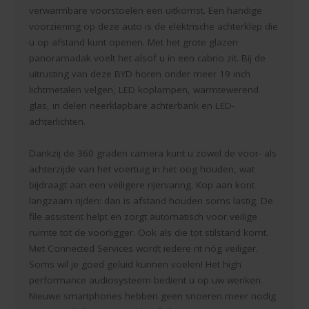
verwarmbare voorstoelen een uitkomst. Een handige
voorziening op deze auto is de elektrische achterklep die
u op afstand kunt openen. Met het grote glazen
panoramadak voelt het alsof u in een cabrio zit. Bij de
uitrusting van deze BYD horen onder meer 19 inch
lichtmetalen velgen, LED koplampen, warmtewerend
glas, in delen neerklapbare achterbank en LED-
achterlichten.
Dankzij de 360 graden camera kunt u zowel de voor- als
achterzijde van het voertuig in het oog houden, wat
bijdraagt aan een veiligere rijervaring. Kop aan kont
langzaam rijden: dan is afstand houden soms lastig. De
file assistent helpt en zorgt automatisch voor veilige
ruimte tot de voorligger. Ook als die tot stilstand komt.
Met Connected Services wordt iedere rit nóg veiliger.
Soms wil je goed geluid kunnen voelen! Het high
performance audiosysteem bedient u op uw wenken.
Nieuwe smartphones hebben geen snoeren meer nodig