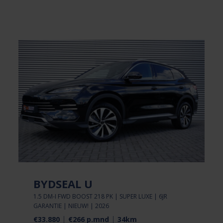
BYDSEAL U
1.5 DM-I FWD BOOST 218 PK | SUPER LUXE | 6JR
GARANTIE | NIEUW! | 2026
€33.880
€266 p.mnd
34km