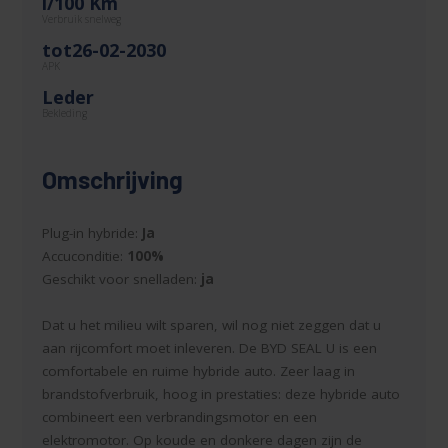
l/100 Km
Verbruik snelweg
tot26-02-2030
APK
Leder
Bekleding
Omschrijving
Plug-in hybride:
Ja
Accuconditie:
100%
Geschikt voor snelladen:
ja
Dat u het milieu wilt sparen, wil nog niet zeggen dat u
aan rijcomfort moet inleveren. De BYD SEAL U is een
comfortabele en ruime hybride auto. Zeer laag in
brandstofverbruik, hoog in prestaties: deze hybride auto
combineert een verbrandingsmotor en een
elektromotor. Op koude en donkere dagen zijn de