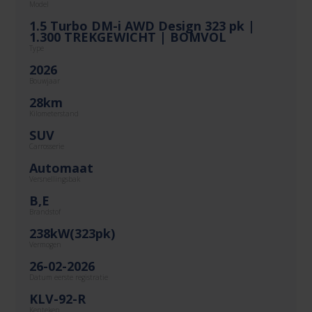
Model
1.5 Turbo DM-i AWD Design 323 pk |
1.300 TREKGEWICHT | BOMVOL
Type
2026
Bouwjaar
28km
Kilometerstand
SUV
Carrosserie
Automaat
Versnellingsbak
B,E
Brandstof
238kW(323pk)
Vermogen
26-02-2026
Datum eerste registratie
KLV-92-R
Kenteken