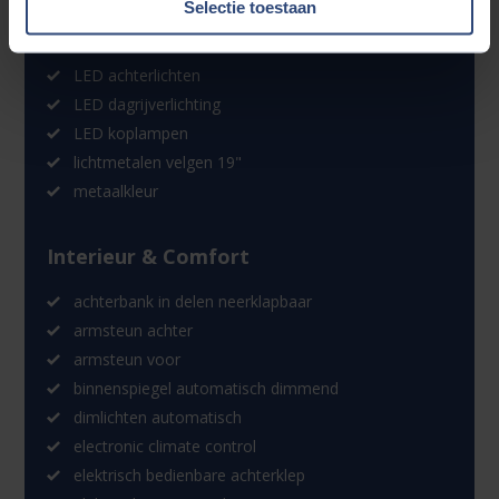
Selectie toestaan
buitenspiegels verwarmbaar
dakrails
LED achterlichten
LED dagrijverlichting
LED koplampen
lichtmetalen velgen 19"
metaalkleur
Interieur & Comfort
achterbank in delen neerklapbaar
armsteun achter
armsteun voor
binnenspiegel automatisch dimmend
dimlichten automatisch
electronic climate control
elektrisch bedienbare achterklep