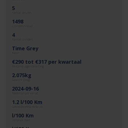
5
Aantal deuren
1498
Cilinderinhoud
4
Aantal cilinders
Time Grey
Kleur
€290 tot €317 per kwartaal
Motorrijtuigenbelasting
2.075kg
Gewicht (leeg)
2024-09-16
Modeldatum vanaf
1.2 l/100 Km
Gecombineerd verbruik
l/100 Km
Verbruik stad