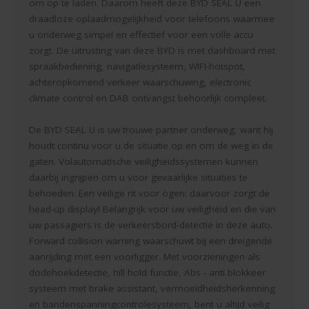
om op te laden. Daarom heeft deze BYD SEAL U een
draadloze oplaadmogelijkheid voor telefoons waarmee
u onderweg simpel en effectief voor een volle accu
zorgt. De uitrusting van deze BYD is met dashboard met
spraakbediening, navigatiesysteem, WIFI-hotspot,
achteropkomend verkeer waarschuwing, electronic
climate control en DAB ontvangst behoorlijk compleet.
De BYD SEAL U is uw trouwe partner onderweg, want hij
houdt continu voor u de situatie op en om de weg in de
gaten. Volautomatische veiligheidssystemen kunnen
daarbij ingrijpen om u voor gevaarlijke situaties te
behoeden. Een veilige rit voor ogen: daarvoor zorgt de
head-up display! Belangrijk voor uw veiligheid en die van
uw passagiers is de verkeersbord-detectie in deze auto.
Forward collision warning waarschuwt bij een dreigende
aanrijding met een voorligger. Met voorzieningen als
dodehoekdetectie, hill hold functie, Abs - anti blokkeer
systeem met brake assistant, vermoeidheidsherkenning
en bandenspanningcontrolesysteem, bent u altijd veilig