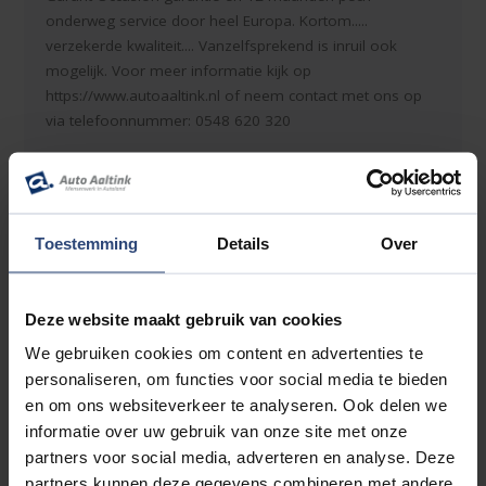
onderweg service door heel Europa. Kortom.....
verzekerde kwaliteit.... Vanzelfsprekend is inruil ook
mogelijk. Voor meer informatie kijk op
https://www.autoaaltink.nl of neem contact met ons op
via telefoonnummer: 0548 620 320
Alle moeite is genomen om de informatie in deze
advertentie zo accuraat en actueel mogelijk weer te
geven. Fouten zijn echter nooit uit te sluiten. Vertrouw
Toestemming
Details
Over
daarom niet alleen op deze informatie, maar controleer
bij aankoop de zaken die uw beslissing zouden kunnen
beïnvloeden. Er kunnen dan ook geen rechten worden
Deze website maakt gebruik van cookies
ontleend aan de genoemde gegevens.
We gebruiken cookies om content en advertenties te
personaliseren, om functies voor social media te bieden
en om ons websiteverkeer te analyseren. Ook delen we
Accessoires
informatie over uw gebruik van onze site met onze
partners voor social media, adverteren en analyse. Deze
Entertainment & Media
partners kunnen deze gegevens combineren met andere