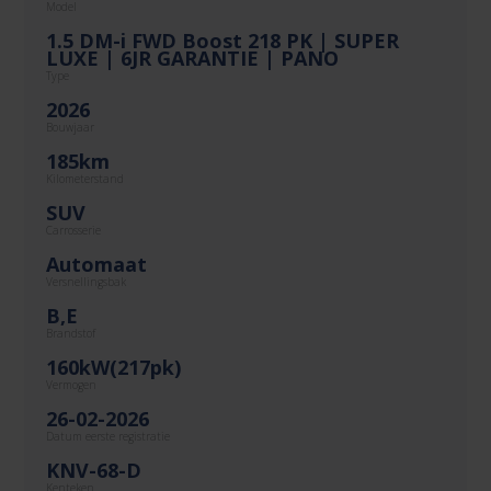
Model
1.5 DM-i FWD Boost 218 PK | SUPER
LUXE | 6JR GARANTIE | PANO
Type
2026
Bouwjaar
185km
Kilometerstand
SUV
Carrosserie
Automaat
Versnellingsbak
B,E
Brandstof
160kW(217pk)
Vermogen
26-02-2026
Datum eerste registratie
KNV-68-D
Kenteken