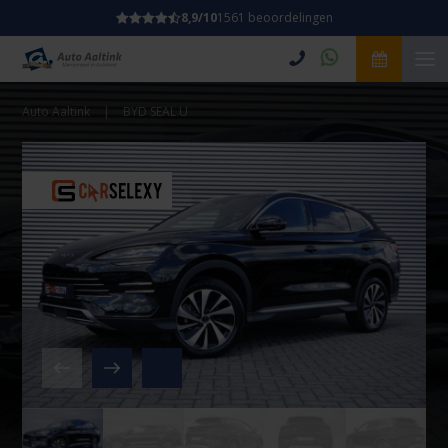
8,9/10
1561 beoordelingen
Auto Aaltink
|
BYD SEAL U
Video