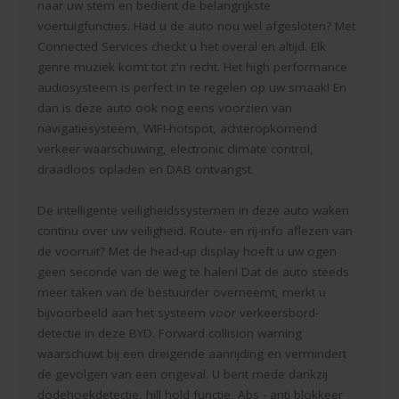
naar uw stem en bedient de belangrijkste
voertuigfuncties. Had u de auto nou wel afgesloten? Met
Connected Services checkt u het overal en altijd. Elk
genre muziek komt tot z'n recht. Het high performance
audiosysteem is perfect in te regelen op uw smaak! En
dan is deze auto ook nog eens voorzien van
navigatiesysteem, WIFI-hotspot, achteropkomend
verkeer waarschuwing, electronic climate control,
draadloos opladen en DAB ontvangst.
De intelligente veiligheidssystemen in deze auto waken
continu over uw veiligheid. Route- en rij-info aflezen van
de voorruit? Met de head-up display hoeft u uw ogen
geen seconde van de weg te halen! Dat de auto steeds
meer taken van de bestuurder overneemt, merkt u
bijvoorbeeld aan het systeem voor verkeersbord-
detectie in deze BYD. Forward collision warning
waarschuwt bij een dreigende aanrijding en vermindert
de gevolgen van een ongeval. U bent mede dankzij
dodehoekdetectie, hill hold functie, Abs - anti blokkeer