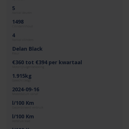
5
Aantal deuren
1498
Cilinderinhoud
4
Aantal cilinders
Delan Black
Kleur
€360 tot €394 per kwartaal
Motorrijtuigenbelasting
1.915kg
Gewicht (leeg)
2024-09-16
Modeldatum vanaf
l/100 Km
Gecombineerd verbruik
l/100 Km
Verbruik stad