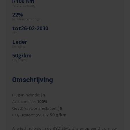
l/100 Km
Verbruik snelweg
22%
Bijtellingspercentage
tot26-02-2030
APK
Leder
Bekleding
50g/km
CO
-emissie
2
Omschrijving
Plug-in hybride:
Ja
Accuconditie:
100%
Geschikt voor snelladen:
ja
CO₂-uitstoot (WLTP):
50 g/km
Alle technologie in de BYD SEAL U is er op gericht om uw