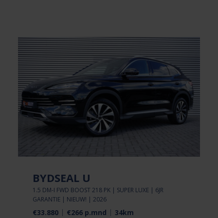
BYDSEAL U
1.5 DM-I FWD BOOST 218 PK | SUPER LUXE | 6JR
GARANTIE | NIEUW! | 2026
€33.880
€266 p.mnd
34km