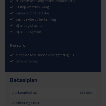
stuurbekrachtiging snelheidsafhankelijk
uitstap waarschuwing
verkeersbord detectie
vermoeidheids herkenning
zij airbag(s) achter
zij airbag(s) voor
Extra's
automatische snelheidsbegrenzing ISA
Vehicle-to-load
Betaalplan
Aankoopbedrag
€33.880,-
Aanbetaling / inruil