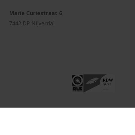
Marie Curiestraat 6
7442 DP Nijverdal