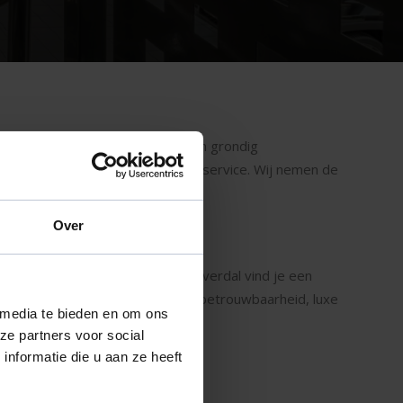
aarden. Al onze occasions worden grondig
eskundig advies en persoonlijke service. Wij nemen de
Nijverdal en omstreken.
Over
te keuze. Bij Auto Aaltink in Nijverdal vind je een
de occasions in Nijverdal bieden betrouwbaarheid, luxe
 media te bieden en om ons
ze partners voor social
nformatie die u aan ze heeft