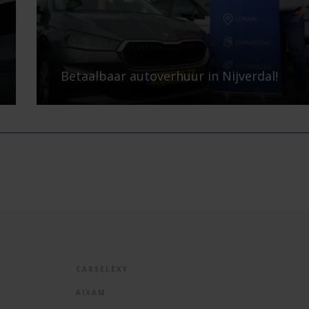
Auto Aaltink houdt u mobiel!
CARSELEXY
AIXAM