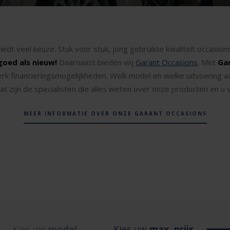
iedt veel keuze. Stuk voor stuk, jong gebruikte kwaliteit occasi
goed als nieuw!
Daarnaast bieden wij
Garant Occasions
. Met
Ga
erk financieringsmogelijkheden. Welk model en welke uitvoering a
t zijn de specialisten die alles weten over onze producten en u vr
MEER INFORMATIE OVER ONZE GARANT OCCASIONS
Kies uw
model
Kies uw
max. prijs