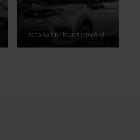
CarSelexy bekroont Aaltink Nijverdal en
Liewes Roden tot Topdealer 2025!