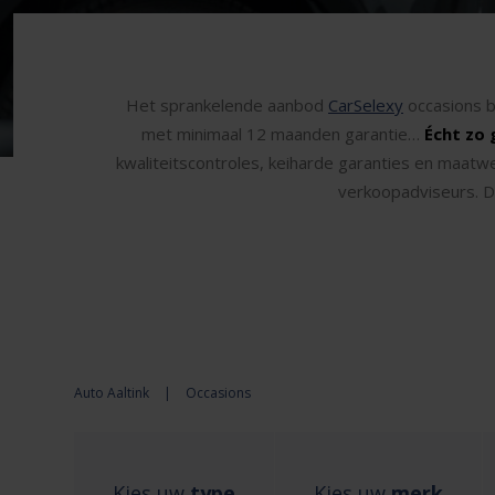
Het sprankelende aanbod
CarSelexy
occasions b
met minimaal 12 maanden garantie…
Écht zo 
kwaliteitscontroles, keiharde garanties en maatw
verkoopadviseurs. Da
Auto Aaltink
|
Occasions
Kies uw
type
Kies uw
merk