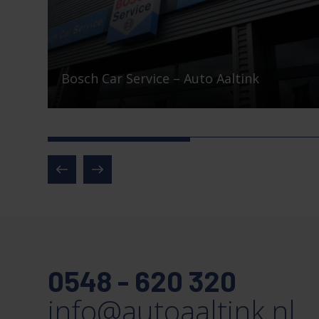
Betaalbaar autoverhuur in Nijverdal!
0548 - 620 320
info@autoaaltink.nl