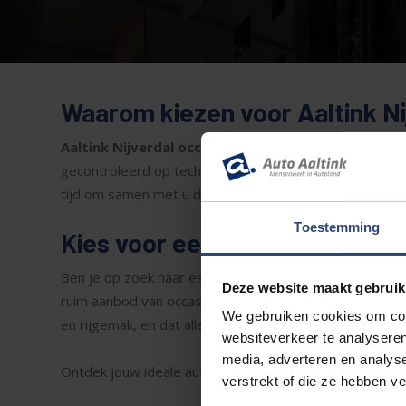
Waarom kiezen voor Aaltink Ni
Aaltink Nijverdal occasions
staan bekend om hun uits
gecontroleerd op technische staat en voorzien van een
tijd om samen met u de beste keuze te maken. Met jare
Toestemming
Kies voor een occasion met au
Ben je op zoek naar een comfortabele rijervaring zonder
Deze website maakt gebruik
ruim aanbod van occasions met automaat, ideaal voor z
We gebruiken cookies om cont
en rijgemak, en dat alles tegen een aantrekkelijke prijs.
websiteverkeer te analyseren
media, adverteren en analys
Ontdek jouw ideale automaat occasion vandaag nog bij Aut
verstrekt of die ze hebben v