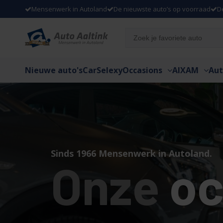
Mensenwerk in Autoland
De nieuwste auto’s op voorraad
D
Nieuwe auto's
CarSelexy
Occasions
AIXAM
Aut
Sinds 1966 Mensenwerk in Autoland.
Onze
oc