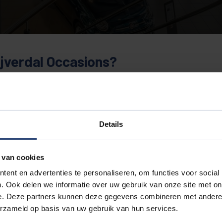
jverdal Occasions?
tekende kwaliteit, scherpe prijzen en uitgebreide garantievoorw
 complete onderhoudsgeschiedenis. Daarnaast profiteert u van d
nlange ervaring zijn wij hét vertrouwde adres voor occasions in 
Details
tomaat bij Auto Aaltink
 het constante schakelen? Dan is een automaat occasion de perfec
 van cookies
owel stadsverkeer als lange ritten. Onze zorgvuldig geselecteer
ent en advertenties te personaliseren, om functies voor social
. Ook delen we informatie over uw gebruik van onze site met on
e. Deze partners kunnen deze gegevens combineren met andere i
o Aaltink, dé specialist in occasions in Nijverdal!
erzameld op basis van uw gebruik van hun services.