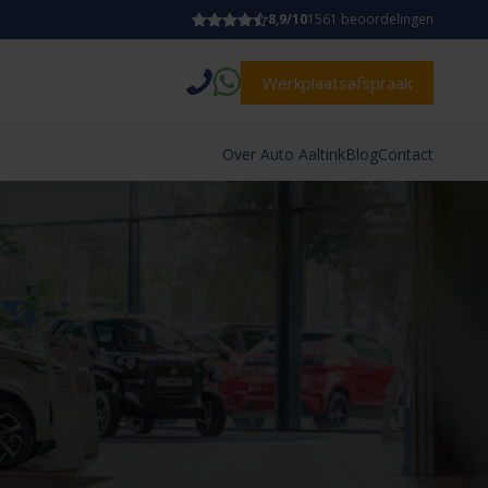
8,9/10
1561 beoordelingen
Werkplaatsafspraak
Over Auto Aaltink
Blog
Contact