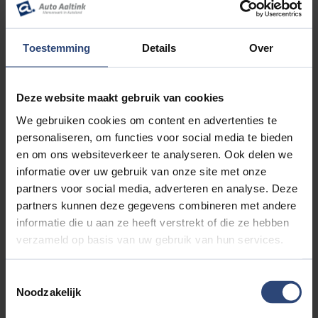
ons ook jong gebruikte autos vindt met lage kilometerstanden
en vaak nog fabrieksgarantie. CarSelexy occasions zijn extra
aantrekkelijk omdat ze dealeronderhouden zijn en standaard
Toestemming
Details
Over
worden geleverd met een professionele afleverbeurt. Zo weet
u zeker dat u in Almelo profiteert van extra zekerheid en
garantie bij de aanschaf van uw volgende auto.
Deze website maakt gebruik van cookies
We gebruiken cookies om content en advertenties te
Auto financieren of leasen in Almelo
personaliseren, om functies voor social media te bieden
Niet iedereen wil het aankoopbedrag van een auto in een keer
en om ons websiteverkeer te analyseren. Ook delen we
betalen. Daarom biedt Auto Aaltink flexibele mogelijkheden
informatie over uw gebruik van onze site met onze
voor autofinanciering en private lease:
partners voor social media, adverteren en analyse. Deze
Betaalplan op maat afgestemd op uw budget
partners kunnen deze gegevens combineren met andere
Keuze uit kortere of langere looptijden
informatie die u aan ze heeft verstrekt of die ze hebben
Vaste rente zodat u weet waar u aan toe bent
verzameld op basis van uw gebruik van hun services.
Leaseopties inclusief onderhoud en verzekering
Of u nu particulier rijdt of zakelijk een auto zoekt vanuit Almelo
Toestemmingsselectie
Noodzakelijk
kunt u rekenen op een financiering die bij uw situatie past.