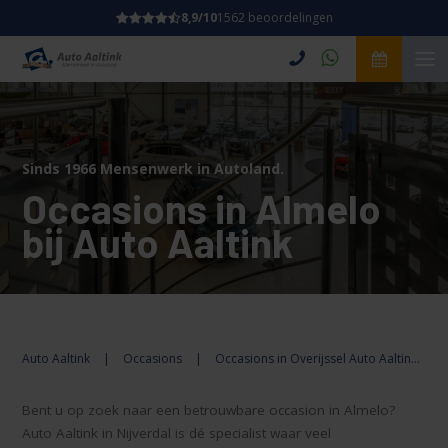
8,9/10
1562 beoordelingen
Sinds 1966 Mensenwerk in Autoland.
Occasions in Almelo
bij Auto Aaltink
Auto Aaltink
|
Occasions
|
Occasions in Overijssel Auto Aaltink
|
Bent u op zoek naar een betrouwbare occasion in Almelo?
Auto Aaltink in Nijverdal is dé specialist waar veel