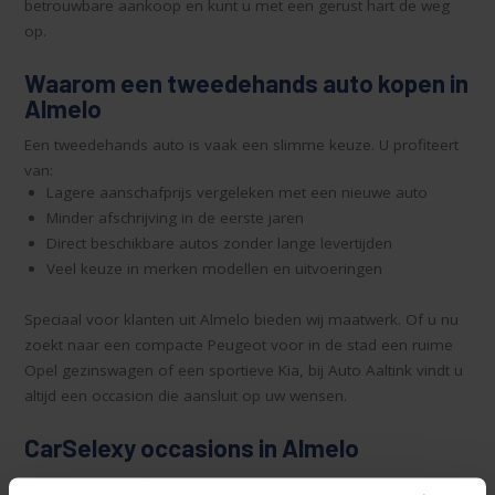
betrouwbare aankoop en kunt u met een gerust hart de weg
op.
Waarom een tweedehands auto kopen in
Almelo
Een tweedehands auto is vaak een slimme keuze. U profiteert
van:
Lagere aanschafprijs vergeleken met een nieuwe auto
Minder afschrijving in de eerste jaren
Direct beschikbare autos zonder lange levertijden
Veel keuze in merken modellen en uitvoeringen
Speciaal voor klanten uit Almelo bieden wij maatwerk. Of u nu
zoekt naar een compacte Peugeot voor in de stad een ruime
Opel gezinswagen of een sportieve Kia, bij Auto Aaltink vindt u
altijd een occasion die aansluit op uw wensen.
CarSelexy occasions in Almelo
Auto Aaltink is officieel CarSelexy dealer. Dat betekent dat u bij