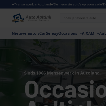
Mensenwerk in Autoland
De nieuwste auto’s op voorraad
D
Nieuwe auto's
CarSelexy
Occasions
AIXAM
Aut
Sinds 1966 Mensenwerk in Autoland.
Occasio