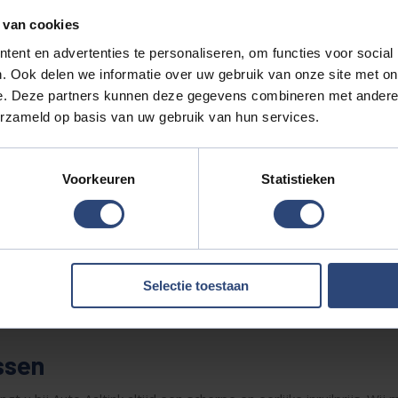
 van cookies
tekent dat u bij ons ook jong gebruikte auto’s vindt met lage kilo
n altijd een professionele afleverbeurt. Voor klanten uit Hellend
ent en advertenties te personaliseren, om functies voor social
. Ook delen we informatie over uw gebruik van onze site met on
e. Deze partners kunnen deze gegevens combineren met andere i
n Rijssen
erzameld op basis van uw gebruik van hun services.
uto in één keer betalen. Daarom biedt Auto Aaltink verschillende 
Voorkeuren
Statistieken
bedrag en de looptijd die bij uw situatie past. Dankzij de vaste 
 lease, waarbij zaken zoals onderhoud en verzekering zijn inbegre
Selectie toestaan
orgt dat u in Rijssen altijd de auto kunt rijden die past bij uw wens
jssen