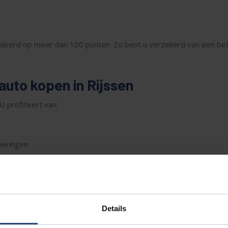
roleerd op meer dan 100 punten. Zo bent u verzekerd van een be
to kopen in Rijssen
 profiteert van:
oeringen
werk. Of u nu een KIA occasion, een Opel gezinsauto of een Peuge
Details
ssen