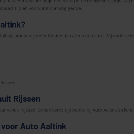
gt u bij Auto Aaltink altijd een scherpe en eerlijke inruilprijs. Wi
bespaart tijd en voorkomt onnodig gedoe.
altink?
Aaltink, omdat wij méér bieden dan alleen een auto. Wij ondersch
 Rijssen
it Rijssen
r vanuit Rijssen. Binnen korte tijd bent u bij Auto Aaltink en ku
 voor Auto Aaltink