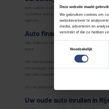
Deze website maakt gebruik
Auto Aaltink is officieel CarSelexy-dealer. Dat be
CarSelexy-auto’s zijn dealeronderhouden en krijge
We gebruiken cookies om cont
rijplezier.
websiteverkeer te analyseren
media, adverteren en analys
Auto financieren of leasen i
verstrekt of die ze hebben v
Niet iedereen wil het volledige bedrag voor een a
Toestemmingsselectie
lease.
Noodzakelijk
Met een betaalplan op maat kiest u zelf het maand
verrassingen. Daarnaast kunt u kiezen voor private
een vast maandbedrag.
Of u nu particulier of zakelijk rijdt, Auto Aaltink z
Uw oude auto inruilen in Ri