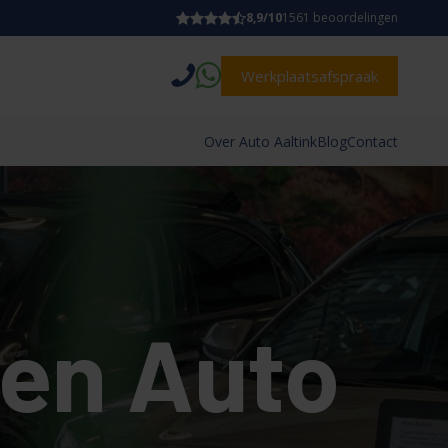
8,9/10
1561 beoordelingen
Werkplaatsafspraak
Over Auto Aaltink
Blog
Contact
sen Auto