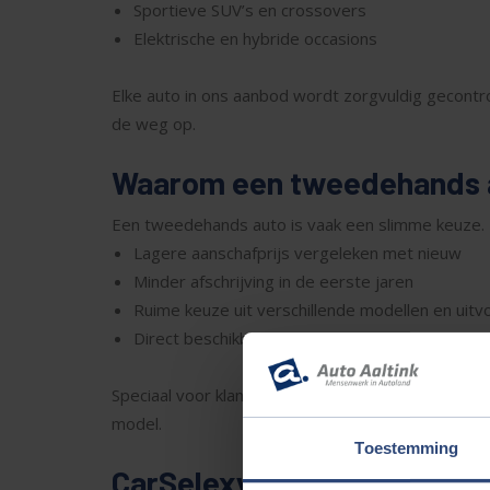
Sportieve SUV’s en crossovers
Elektrische en hybride occasions
Elke auto in ons aanbod wordt zorgvuldig gecont
de weg op.
Waarom een tweedehands au
Een tweedehands auto is vaak een slimme keuze. U
Lagere aanschafprijs vergeleken met nieuw
Minder afschrijving in de eerste jaren
Ruime keuze uit verschillende modellen en uitv
Direct beschikbaar zonder lange levertijden
Speciaal voor klanten uit Rijssen bieden wij maat
model.
Toestemming
CarSelexy Occasions in Rij