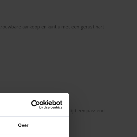
trouwbare aankoop en kunt u met een gerust hart
ot stadsauto zoekt, wij hebben altijd een passend
Over