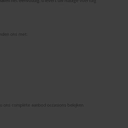
j maken het eenvoudig: u levert uw huidige voertuig
eiden ons met:
nt u ons complete aanbod occasions bekijken.