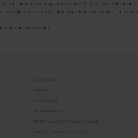
 een ruime gezinswagen of een luxe SUV: bij Auto Aaltink vindt u
persoonlijke service bent u altijd verzekerd van kwaliteit en betr
actuele aanbod occasions.
CARSELEXY
AIXAM
OCCASIONS
BROMMOBIELEN
WERKPLAATSAFSPRAAK MAKEN
ONLINE UW AUTO KOPEN