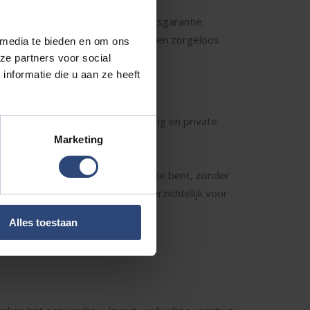
meterstanden, vaak nog met fabrieksgarantie.
oorn betekent dit extra zekerheid en zorgeloos
 media te bieden en om ons
ze partners voor social
nformatie die u aan ze heeft
mogelijkheden voor autofinanciering en private
Marketing
rente weet u precies waar u aan toe bent, zonder
pen. Zo rijdt u zorgeloos en overzichtelijk voor
Alles toestaan
en en budget.