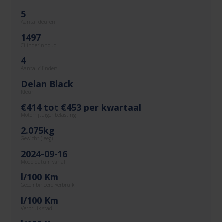
5
Aantal deuren
1497
Cilinderinhoud
4
Aantal cilinders
Delan Black
Kleur
€414 tot €453 per kwartaal
Motorrijtuigenbelasting
2.075kg
Gewicht (leeg)
2024-09-16
Modeldatum vanaf
l/100 Km
Gecombineerd verbruik
l/100 Km
Verbruik stad