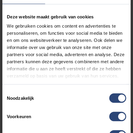
https://www.autoaaltink.nl of neem contact met ons op
via telefoonnummer: 0548 620 320
Deze website maakt gebruik van cookies
Alle moeite is genomen om de informatie in deze
We gebruiken cookies om content en advertenties te
advertentie zo accuraat en actueel mogelijk weer te
personaliseren, om functies voor social media te bieden
geven. Fouten zijn echter nooit uit te sluiten. Vertrouw
en om ons websiteverkeer te analyseren. Ook delen we
daarom niet alleen op deze informatie, maar controleer
informatie over uw gebruik van onze site met onze
bij aankoop de zaken die uw beslissing zouden kunnen
partners voor social media, adverteren en analyse. Deze
beïnvloeden. Er kunnen dan ook geen rechten worden
partners kunnen deze gegevens combineren met andere
ontleend aan de genoemde gegevens.
informatie die u aan ze heeft verstrekt of die ze hebben
verzameld op basis van uw gebruik van hun services.
Accessoires
Toestemmingsselectie
Noodzakelijk
Entertainment & Media
Apple Carplay/Android Auto
Voorkeuren
audio installatie premium
Bluetooth