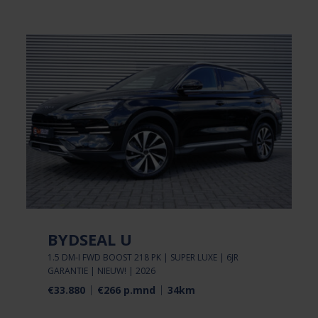
BYDSEAL U
1.5 DM-I FWD BOOST 218 PK | SUPER LUXE | 6JR
GARANTIE | NIEUW! | 2026
€33.880
€266 p.mnd
34km