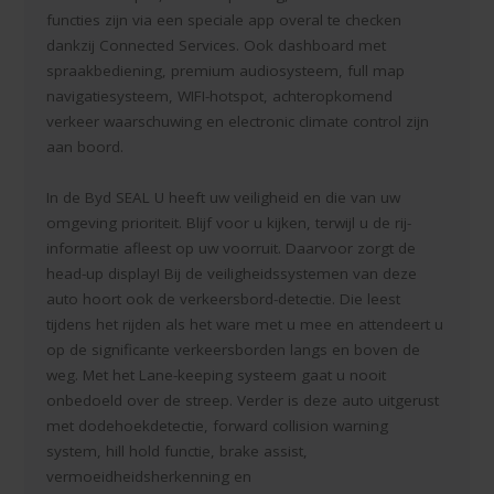
functies zijn via een speciale app overal te checken
dankzij Connected Services. Ook dashboard met
spraakbediening, premium audiosysteem, full map
navigatiesysteem, WIFI-hotspot, achteropkomend
verkeer waarschuwing en electronic climate control zijn
aan boord.
In de Byd SEAL U heeft uw veiligheid en die van uw
omgeving prioriteit. Blijf voor u kijken, terwijl u de rij-
informatie afleest op uw voorruit. Daarvoor zorgt de
head-up display! Bij de veiligheidssystemen van deze
auto hoort ook de verkeersbord-detectie. Die leest
tijdens het rijden als het ware met u mee en attendeert u
op de significante verkeersborden langs en boven de
weg. Met het Lane-keeping systeem gaat u nooit
onbedoeld over de streep. Verder is deze auto uitgerust
met dodehoekdetectie, forward collision warning
system, hill hold functie, brake assist,
vermoeidheidsherkenning en