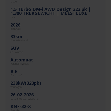
Model
1.5 Turbo DM-i AWD Design 323 pk |
1.300 TREKGEWICHT | MEESTLUXE
Type
2026
Bouwjaar
33km
Kilometerstand
SUV
Carrosserie
Automaat
Versnellingsbak
B,E
Brandstof
238kW(323pk)
Vermogen
26-02-2026
Datum eerste registratie
KNF-32-X
Kenteken