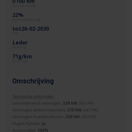
l/100 Km
Verbruik snelweg
22%
Bijtellingspercentage
tot26-02-2030
APK
Leder
Bekleding
71g/km
CO
-emissie
2
Omschrijving
Technische informatie
Gecombineerd vermogen:
238 kW
(323 PK)
Vermogen elektromotor(en):
270 kW
(367 PK)
Vermogen brandstofmotor:
238 kW
(323 PK)
Plug-in hybride:
Ja
Accuconditie:
100%