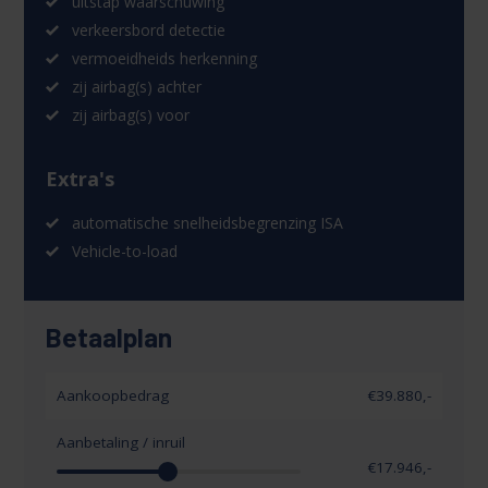
uitstap waarschuwing
verkeersbord detectie
vermoeidheids herkenning
zij airbag(s) achter
zij airbag(s) voor
Extra's
automatische snelheidsbegrenzing ISA
Vehicle-to-load
Betaalplan
Aankoopbedrag
€39.880,-
Aanbetaling / inruil
€
17.946
,-