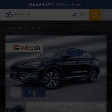
8,9/10
1561 beoordelingen
Auto Aaltink
|
BYD SEAL U
Video