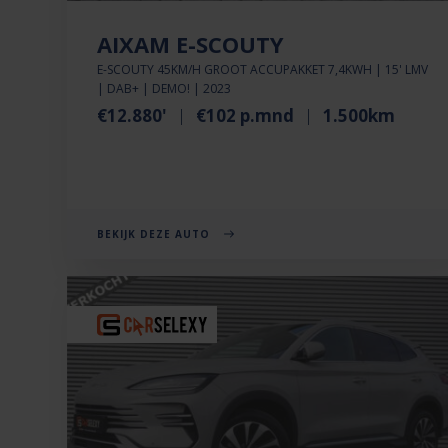
AIXAM E-SCOUTY
E-SCOUTY 45KM/H GROOT ACCUPAKKET 7,4KWH | 15' LMV
| DAB+ | DEMO! | 2023
€12.880'
€102 p.mnd
1.500km
BEKIJK DEZE AUTO