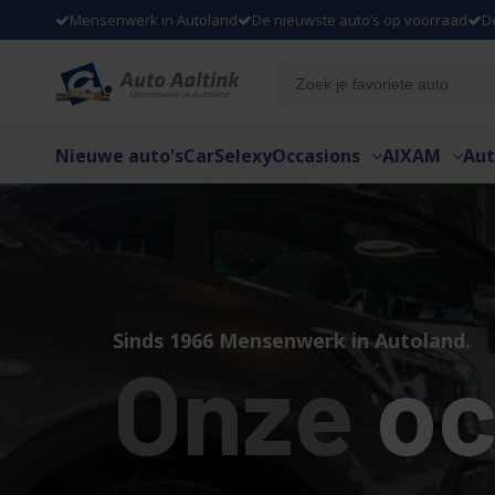
Mensenwerk in Autoland
De nieuwste auto’s op voorraad
D
Nieuwe auto's
CarSelexy
Occasions
AIXAM
Aut
Sinds 1966 Mensenwerk in Autoland.
Onze
oc