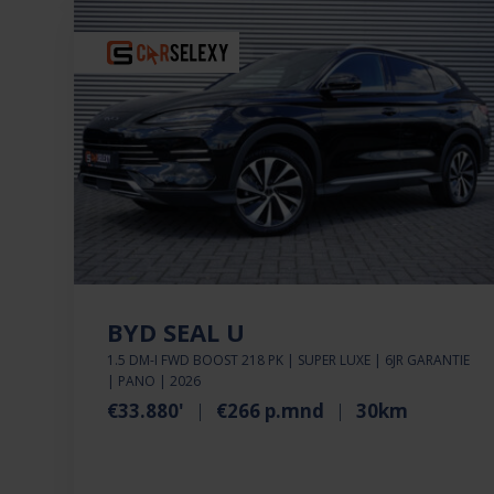
BYD SEAL U
1.5 DM-I FWD BOOST 218 PK | SUPER LUXE | 6JR GARANTIE
| PANO | 2026
€33.880'
€266 p.mnd
30km