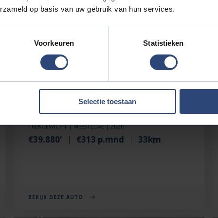
erzameld op basis van uw gebruik van hun services.
Voorkeuren
Statistieken
Selectie toestaan
BYD SEAL U
1.5 TURBO DM-I AWD DESIGN 323 PK | 1.300
TREKGEWICHT | MEESTLUXE | 2026
€39.880'
€313 p.mnd
33km
BEKIJK DEZE AUTO