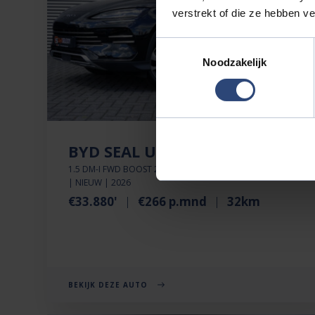
verstrekt of die ze hebben v
Toestemmingsselectie
Noodzakelijk
BYD SEAL U
1.5 DM-I FWD BOOST 218 PK | SUPER LUXE | 6JR GARANTIE
| NIEUW | 2026
€33.880'
€266 p.mnd
32km
BEKIJK DEZE AUTO