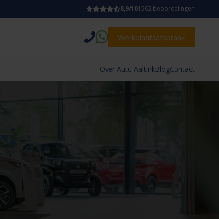
8,9/10
1562 beoordelingen
Werkplaatsafspraak
Over Auto Aaltink
Blog
Contact