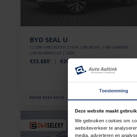
BYD SEAL U
1.5 DM-I FWD BOOST 218 PK | BRUIN INT. | 6JR GARANTIE
| MY26 VERKOCHT | 2026
€33.880'
€266 p.mnd
24km
Toestemming
BEKIJK DEZE AUTO
Deze website maakt gebruik
We gebruiken cookies om cont
websiteverkeer te analyseren
media, adverteren en analys