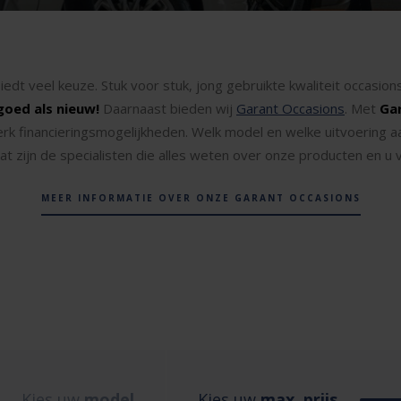
iedt veel keuze. Stuk voor stuk, jong gebruikte kwaliteit occasi
goed als nieuw!
Daarnaast bieden wij
Garant Occasions
. Met
Ga
erk financieringsmogelijkheden. Welk model en welke uitvoering a
t zijn de specialisten die alles weten over onze producten en u vr
MEER INFORMATIE OVER ONZE GARANT OCCASIONS
Kies uw
model
Kies uw
max. prijs