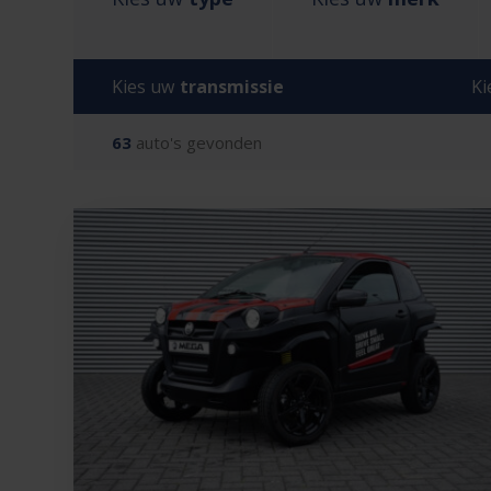
Kies uw
transmissie
Ki
63
auto's gevonden