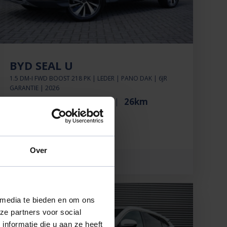
BYD SEAL U
1.5 DM-I FWD BOOST 218 PK | LEDER | PANO DAK | 6JR
GARANTIE | 2026
€33.880'
€266 p.mnd
26km
Over
BEKIJK DEZE AUTO
 media te bieden en om ons
ze partners voor social
nformatie die u aan ze heeft