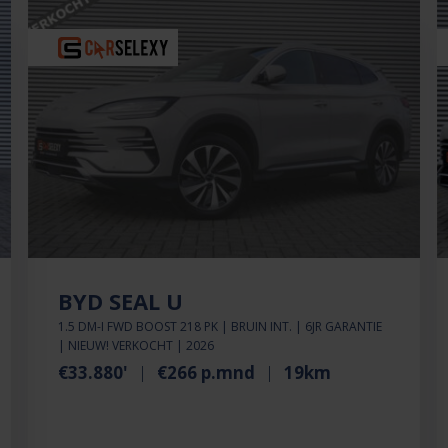
BYD SEAL U
1.5 DM-I FWD BOOST 218 PK | BRUIN INT. | 6JR GARANTIE
| NIEUW! VERKOCHT | 2026
€33.880'
€266 p.mnd
19km