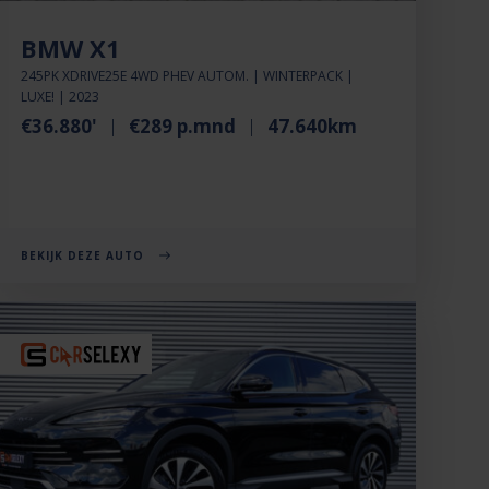
BMW X1
245PK XDRIVE25E 4WD PHEV AUTOM. | WINTERPACK |
LUXE! | 2023
€36.880'
€289 p.mnd
47.640km
BEKIJK DEZE AUTO