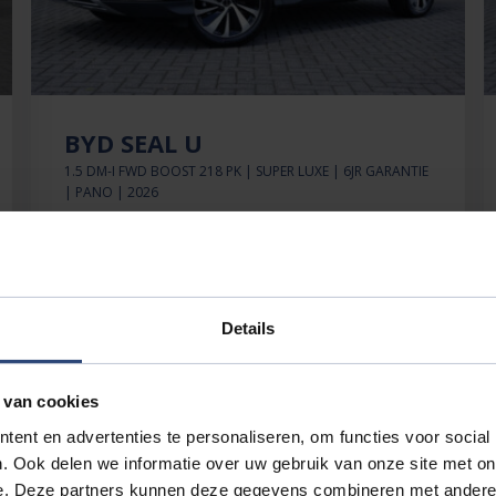
BYD SEAL U
1.5 DM-I FWD BOOST 218 PK | SUPER LUXE | 6JR GARANTIE
| PANO | 2026
€33.880'
€266 p.mnd
185km
Details
BEKIJK DEZE AUTO
 van cookies
ent en advertenties te personaliseren, om functies voor social
. Ook delen we informatie over uw gebruik van onze site met on
e. Deze partners kunnen deze gegevens combineren met andere i